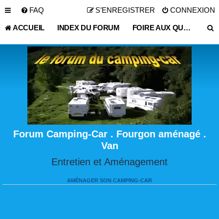
FAQ
S’ENREGISTRER
CONNEXION
ACCUEIL
INDEX DU FORUM
FOIRE AUX QUESTIONS (QUESTIONS POSÉES FRÉQUEMMENT)
Forum Camping-Car . Fourgon aménagé .
Van
Entretien et Aménagement
AMÉNAGER SON CAMPING-CAR