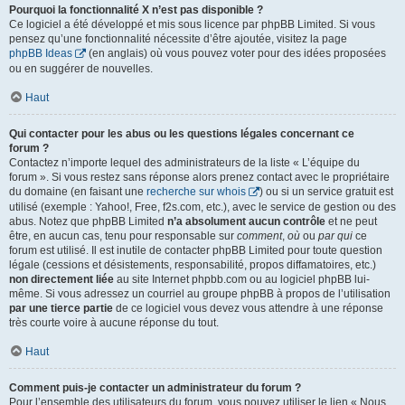
Pourquoi la fonctionnalité X n’est pas disponible ?
Ce logiciel a été développé et mis sous licence par phpBB Limited. Si vous
pensez qu’une fonctionnalité nécessite d’être ajoutée, visitez la page
phpBB Ideas
(en anglais) où vous pouvez voter pour des idées proposées
ou en suggérer de nouvelles.
Haut
Qui contacter pour les abus ou les questions légales concernant ce
forum ?
Contactez n’importe lequel des administrateurs de la liste « L’équipe du
forum ». Si vous restez sans réponse alors prenez contact avec le propriétaire
du domaine (en faisant une
recherche sur whois
) ou si un service gratuit est
utilisé (exemple : Yahoo!, Free, f2s.com, etc.), avec le service de gestion ou des
abus. Notez que phpBB Limited
n’a absolument aucun contrôle
et ne peut
être, en aucun cas, tenu pour responsable sur
comment
,
où
ou
par qui
ce
forum est utilisé. Il est inutile de contacter phpBB Limited pour toute question
légale (cessions et désistements, responsabilité, propos diffamatoires, etc.)
non directement liée
au site Internet phpbb.com ou au logiciel phpBB lui-
même. Si vous adressez un courriel au groupe phpBB à propos de l’utilisation
par une tierce partie
de ce logiciel vous devez vous attendre à une réponse
très courte voire à aucune réponse du tout.
Haut
Comment puis-je contacter un administrateur du forum ?
Pour l’ensemble des utilisateurs du forum, vous pouvez utiliser le lien « Nous