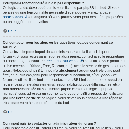
Pourquoi la fonctionnalité X n’est pas disponible ?
Ce logiciel a été développé et mis sous licence par phpBB Limited. Si vous
pensez qu’une fonctionnalité nécessite d’être ajoutée, visitez la page
phpBB Ideas
(en anglais) où vous pouvez voter pour des idées proposées
ou en suggérer de nouvelles.
Haut
Qui contacter pour les abus ou les questions légales concernant ce
forum ?
Contactez n’importe lequel des administrateurs de la liste « L’équipe du
forum ». Si vous restez sans réponse alors prenez contact avec le propriétaire
du domaine (en faisant une
recherche sur whois
) ou si un service gratuit est
utilisé (exemple : Yahoo!, Free, f2s.com, etc.), avec le service de gestion ou des
abus. Notez que phpBB Limited
n’a absolument aucun contrôle
et ne peut
être, en aucun cas, tenu pour responsable sur
comment
,
où
ou
par qui
ce
forum est utilisé. Il est inutile de contacter phpBB Limited pour toute question
légale (cessions et désistements, responsabilité, propos diffamatoires, etc.)
non directement liée
au site Internet phpbb.com ou au logiciel phpBB lui-
même. Si vous adressez un courriel au groupe phpBB à propos de l’utilisation
par une tierce partie
de ce logiciel vous devez vous attendre à une réponse
très courte voire à aucune réponse du tout.
Haut
Comment puis-je contacter un administrateur du forum ?
Pour l’ensemble des utilisateurs du forum, vous pouvez utiliser le lien « Nous