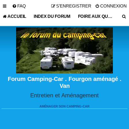
FAQ
S’ENREGISTRER
CONNEXION
ACCUEIL
INDEX DU FORUM
FOIRE AUX QUESTIONS (QUESTIONS POSÉES FRÉQUEMMENT)
Forum Camping-Car . Fourgon aménagé .
Van
Entretien et Aménagement
AMÉNAGER SON CAMPING-CAR