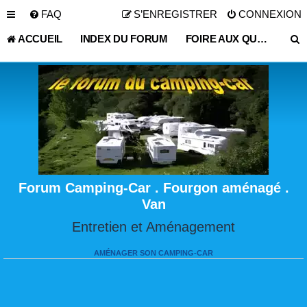
FAQ
S’ENREGISTRER
CONNEXION
ACCUEIL
INDEX DU FORUM
FOIRE AUX QUESTIONS (QUESTIONS POSÉES FRÉQUEMMENT)
Forum Camping-Car . Fourgon aménagé .
Van
Entretien et Aménagement
AMÉNAGER SON CAMPING-CAR