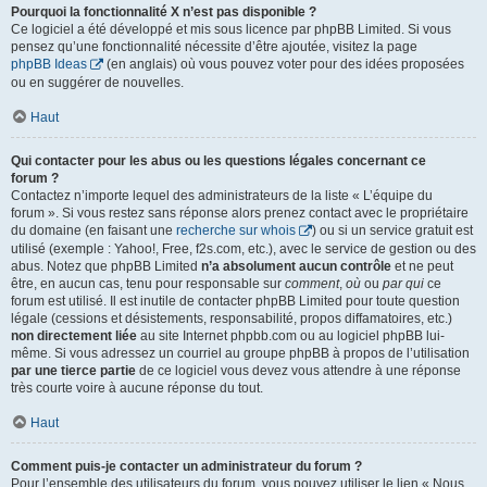
Pourquoi la fonctionnalité X n’est pas disponible ?
Ce logiciel a été développé et mis sous licence par phpBB Limited. Si vous
pensez qu’une fonctionnalité nécessite d’être ajoutée, visitez la page
phpBB Ideas
(en anglais) où vous pouvez voter pour des idées proposées
ou en suggérer de nouvelles.
Haut
Qui contacter pour les abus ou les questions légales concernant ce
forum ?
Contactez n’importe lequel des administrateurs de la liste « L’équipe du
forum ». Si vous restez sans réponse alors prenez contact avec le propriétaire
du domaine (en faisant une
recherche sur whois
) ou si un service gratuit est
utilisé (exemple : Yahoo!, Free, f2s.com, etc.), avec le service de gestion ou des
abus. Notez que phpBB Limited
n’a absolument aucun contrôle
et ne peut
être, en aucun cas, tenu pour responsable sur
comment
,
où
ou
par qui
ce
forum est utilisé. Il est inutile de contacter phpBB Limited pour toute question
légale (cessions et désistements, responsabilité, propos diffamatoires, etc.)
non directement liée
au site Internet phpbb.com ou au logiciel phpBB lui-
même. Si vous adressez un courriel au groupe phpBB à propos de l’utilisation
par une tierce partie
de ce logiciel vous devez vous attendre à une réponse
très courte voire à aucune réponse du tout.
Haut
Comment puis-je contacter un administrateur du forum ?
Pour l’ensemble des utilisateurs du forum, vous pouvez utiliser le lien « Nous