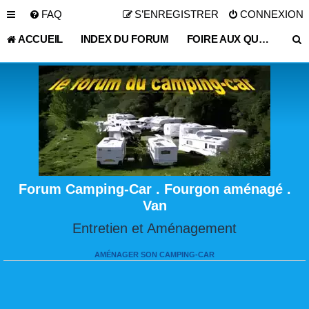
FAQ
S’ENREGISTRER
CONNEXION
ACCUEIL
INDEX DU FORUM
FOIRE AUX QUESTIONS (QUESTIONS POSÉES FRÉQUEMMENT)
Forum Camping-Car . Fourgon aménagé .
Van
Entretien et Aménagement
AMÉNAGER SON CAMPING-CAR