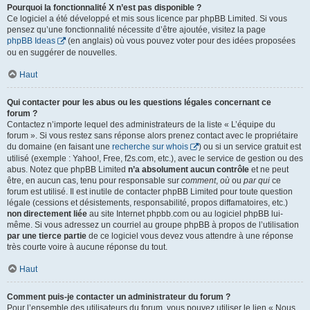
Pourquoi la fonctionnalité X n’est pas disponible ?
Ce logiciel a été développé et mis sous licence par phpBB Limited. Si vous
pensez qu’une fonctionnalité nécessite d’être ajoutée, visitez la page
phpBB Ideas
(en anglais) où vous pouvez voter pour des idées proposées
ou en suggérer de nouvelles.
Haut
Qui contacter pour les abus ou les questions légales concernant ce
forum ?
Contactez n’importe lequel des administrateurs de la liste « L’équipe du
forum ». Si vous restez sans réponse alors prenez contact avec le propriétaire
du domaine (en faisant une
recherche sur whois
) ou si un service gratuit est
utilisé (exemple : Yahoo!, Free, f2s.com, etc.), avec le service de gestion ou des
abus. Notez que phpBB Limited
n’a absolument aucun contrôle
et ne peut
être, en aucun cas, tenu pour responsable sur
comment
,
où
ou
par qui
ce
forum est utilisé. Il est inutile de contacter phpBB Limited pour toute question
légale (cessions et désistements, responsabilité, propos diffamatoires, etc.)
non directement liée
au site Internet phpbb.com ou au logiciel phpBB lui-
même. Si vous adressez un courriel au groupe phpBB à propos de l’utilisation
par une tierce partie
de ce logiciel vous devez vous attendre à une réponse
très courte voire à aucune réponse du tout.
Haut
Comment puis-je contacter un administrateur du forum ?
Pour l’ensemble des utilisateurs du forum, vous pouvez utiliser le lien « Nous