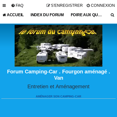
FAQ
S’ENREGISTRER
CONNEXION
ACCUEIL
INDEX DU FORUM
FOIRE AUX QUESTIONS (QUESTIONS POSÉES FRÉQUEMMENT)
Forum Camping-Car . Fourgon aménagé .
Van
Entretien et Aménagement
AMÉNAGER SON CAMPING-CAR