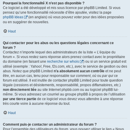
Pourquoi la fonctionnalité X n’est pas disponible ?
Ce logiciel a été développé et mis sous licence par phpBB Limited. Si vous
pensez qu’une fonctionnalité nécessite d’être ajoutée, visitez la page
phpBB Ideas
(en anglais) où vous pouvez voter pour des idées proposées
ou en suggérer de nouvelles.
Haut
Qui contacter pour les abus ou les questions légales concernant ce
forum ?
Contactez n’importe lequel des administrateurs de la liste « L’équipe du
forum ». Si vous restez sans réponse alors prenez contact avec le propriétaire
du domaine (en faisant une
recherche sur whois
) ou si un service gratuit est
utilisé (exemple : Yahoo!, Free, f2s.com, etc.), avec le service de gestion ou des
abus. Notez que phpBB Limited
n’a absolument aucun contrôle
et ne peut
être, en aucun cas, tenu pour responsable sur
comment
,
où
ou
par qui
ce
forum est utilisé. Il est inutile de contacter phpBB Limited pour toute question
légale (cessions et désistements, responsabilité, propos diffamatoires, etc.)
non directement liée
au site Internet phpbb.com ou au logiciel phpBB lui-
même. Si vous adressez un courriel au groupe phpBB à propos de l’utilisation
par une tierce partie
de ce logiciel vous devez vous attendre à une réponse
très courte voire à aucune réponse du tout.
Haut
Comment puis-je contacter un administrateur du forum ?
Pour l’ensemble des utilisateurs du forum, vous pouvez utiliser le lien « Nous