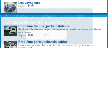
Les voyageurs
Sujets :
4133
En poursuivant votre navigation, vous acceptez
technique vie pratique
l’utilisation de cookies.
En savoir plus
Problème Cellule ,partie habitable
Particularités des montages d'équipements, améliorations et problèmes
rencontrés.
OK
Sujets :
1182
Problème porteur,chassis,cabine
Entretien et améliorations, recherche de panne et voyant moteur.
Sujets :
671
Fourgon aménagé et van
Sujets :
433
gps television satellite informatique wifi
Sujets :
846
Bon plan astuce du voyageur
Sujets :
626
La vie du camping-car et fourgon aménagé
Sujets :
419