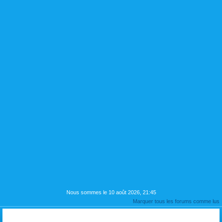
Nous sommes le 10 août 2026, 21:45
Marquer tous les forums comme lus
PRESENTATION si vous le souhaitez