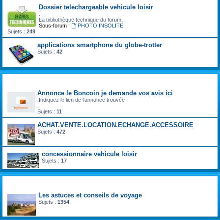
Dossier telechargeable vehicule loisir
.
La bibliothèque technique du forum.
Sous-forum :
PHOTO INSOLITE
Sujets :
249
applications smartphone du globe-trotter
Sujets :
42
camping car occasion particulier
Annonce le Boncoin je demande vos avis ici
.Indiquez le lien de l'annonce trouvée
.
Sujets :
11
ACHAT.VENTE.LOCATION.ECHANGE.ACCESSOIRE
Sujets :
472
concessionnaire vehicule loisir
Sujets :
17
carnet de voyage
Les astuces et conseils de voyage
Sujets :
1354