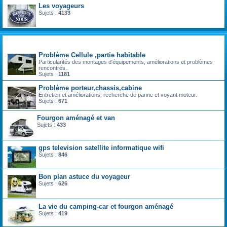
Les voyageurs
Sujets :
4133
technique vie pratique
Problème Cellule ,partie habitable
Particularités des montages d'équipements, améliorations et problèmes
rencontrés.
Sujets :
1181
Problème porteur,chassis,cabine
Entretien et améliorations, recherche de panne et voyant moteur.
Sujets :
671
Fourgon aménagé et van
Sujets :
433
gps television satellite informatique wifi
Sujets :
846
Bon plan astuce du voyageur
Sujets :
626
La vie du camping-car et fourgon aménagé
Sujets :
419