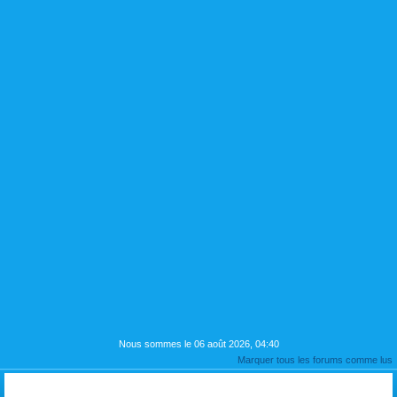
Nous sommes le 06 août 2026, 04:40
Marquer tous les forums comme lus
PRESENTATION si vous le souhaitez