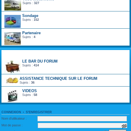
Sujets :
327
Sondage
Sujets :
152
Partenaire
Sujets :
4
divertir monde du loisir
LE BAR DU FORUM
Sujets :
414
ASSISTANCE TECHNIQUE SUR LE FORUM
Sujets :
36
VIDEOS
Sujets :
58
CONNEXION
•
S’ENREGISTRER
Nom d’utilisateur :
Mot de passe :
a
f