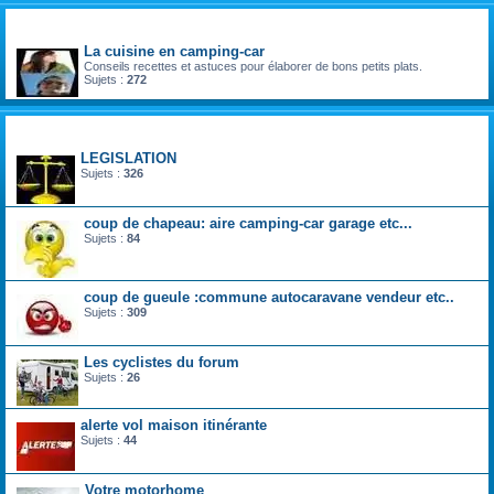
divers
La cuisine en camping-car
Conseils recettes et astuces pour élaborer de bons petits plats.
Sujets :
272
la vie du voyageur en camping-car et fourgon aménagé
LEGISLATION
Sujets :
326
coup de chapeau: aire camping-car garage etc...
Sujets :
84
coup de gueule :commune autocaravane vendeur etc..
Sujets :
309
Les cyclistes du forum
Sujets :
26
alerte vol maison itinérante
Sujets :
44
Votre motorhome