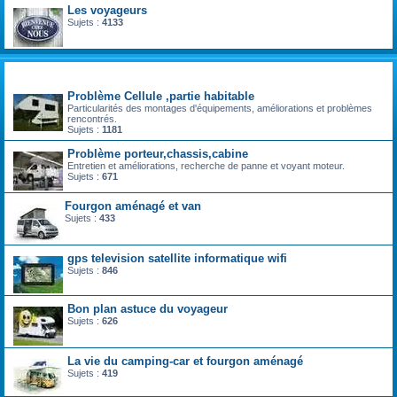
Les voyageurs
Sujets :
4133
technique vie pratique
Problème Cellule ,partie habitable
Particularités des montages d'équipements, améliorations et problèmes
rencontrés.
Sujets :
1181
Problème porteur,chassis,cabine
Entretien et améliorations, recherche de panne et voyant moteur.
Sujets :
671
Fourgon aménagé et van
Sujets :
433
gps television satellite informatique wifi
Sujets :
846
Bon plan astuce du voyageur
Sujets :
626
La vie du camping-car et fourgon aménagé
Sujets :
419