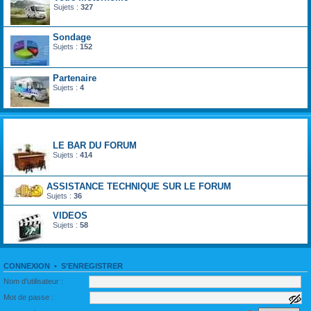
Sujets :
327
Sondage
Sujets :
152
Partenaire
Sujets :
4
divertir monde du loisir
LE BAR DU FORUM
Sujets :
414
ASSISTANCE TECHNIQUE SUR LE FORUM
Sujets :
36
VIDEOS
Sujets :
58
CONNEXION
•
S’ENREGISTRER
Nom d’utilisateur :
Mot de passe :
a
f