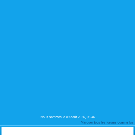
Nous sommes le 09 août 2026, 05:46
Marquer tous les forums comme lus
PRESENTATION si vous le souhaitez