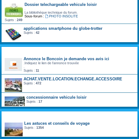
Dossier telechargeable vehicule loisir
.
La bibliothèque technique du forum.
Sous-forum :
PHOTO INSOLITE
Sujets :
249
applications smartphone du globe-trotter
Sujets :
42
camping car occasion particulier
Annonce le Boncoin je demande vos avis ici
.Indiquez le lien de l'annonce trouvée
.
Sujets :
11
ACHAT.VENTE.LOCATION.ECHANGE.ACCESSOIRE
Sujets :
472
concessionnaire vehicule loisir
Sujets :
17
carnet de voyage
Les astuces et conseils de voyage
Sujets :
1354