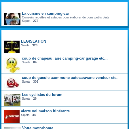
divers
La cuisine en camping-car
Conseils recettes et astuces pour élaborer de bons petits plats.
Sujets :
272
la vie du voyageur en camping-car et fourgon aménagé
LEGISLATION
Sujets :
326
coup de chapeau: aire camping-car garage etc...
Sujets :
84
coup de gueule :commune autocaravane vendeur etc..
Sujets :
309
Les cyclistes du forum
Sujets :
26
alerte vol maison itinérante
Sujets :
44
Votre motorhome