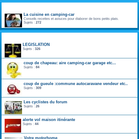
divers
La cuisine en camping-car
Conseils recettes et astuces pour élaborer de bons petits plats.
Sujets :
272
la vie du voyageur en camping-car et fourgon aménagé
LEGISLATION
Sujets :
326
coup de chapeau: aire camping-car garage etc...
Sujets :
84
coup de gueule :commune autocaravane vendeur etc..
Sujets :
309
Les cyclistes du forum
Sujets :
26
alerte vol maison itinérante
Sujets :
44
Votre motorhome