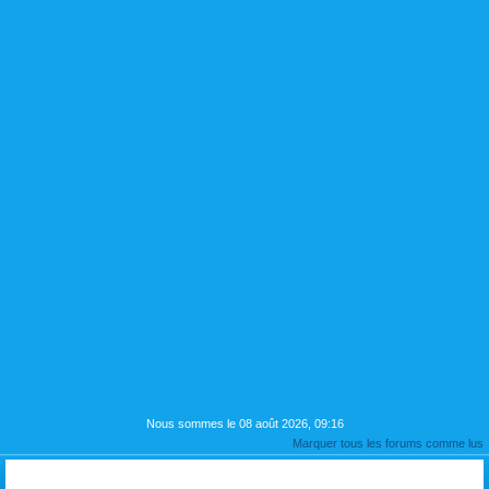
Nous sommes le 08 août 2026, 09:16
Marquer tous les forums comme lus
PRESENTATION si vous le souhaitez