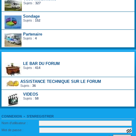
Sujets :
327
Sondage
Sujets :
152
Partenaire
Sujets :
4
divertir monde du loisir
LE BAR DU FORUM
Sujets :
414
ASSISTANCE TECHNIQUE SUR LE FORUM
Sujets :
36
VIDEOS
Sujets :
58
CONNEXION
•
S’ENREGISTRER
Nom d’utilisateur :
Mot de passe :
a
f