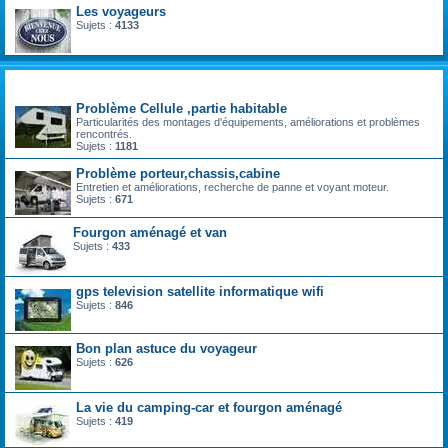
Les voyageurs
Sujets :
4133
technique vie pratique
Problème Cellule ,partie habitable
Particularités des montages d'équipements, améliorations et problèmes
rencontrés.
Sujets :
1181
Problème porteur,chassis,cabine
Entretien et améliorations, recherche de panne et voyant moteur.
Sujets :
671
Fourgon aménagé et van
Sujets :
433
gps television satellite informatique wifi
Sujets :
846
Bon plan astuce du voyageur
Sujets :
626
La vie du camping-car et fourgon aménagé
Sujets :
419