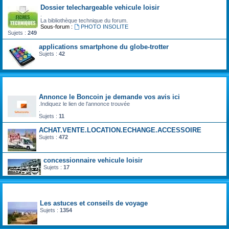
Dossier telechargeable vehicule loisir
.
La bibliothèque technique du forum.
Sous-forum :
PHOTO INSOLITE
Sujets :
249
applications smartphone du globe-trotter
Sujets :
42
camping car occasion particulier
Annonce le Boncoin je demande vos avis ici
.Indiquez le lien de l'annonce trouvée
.
Sujets :
11
ACHAT.VENTE.LOCATION.ECHANGE.ACCESSOIRE
Sujets :
472
concessionnaire vehicule loisir
Sujets :
17
carnet de voyage
Les astuces et conseils de voyage
Sujets :
1354