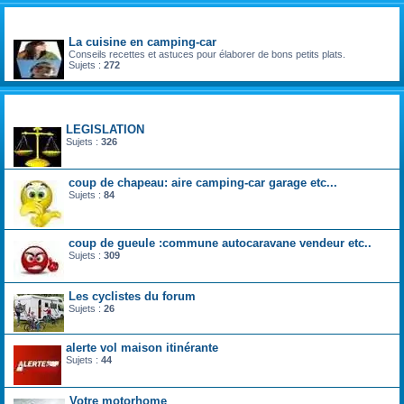
divers
La cuisine en camping-car
Conseils recettes et astuces pour élaborer de bons petits plats.
Sujets :
272
la vie du voyageur en camping-car et fourgon aménagé
LEGISLATION
Sujets :
326
coup de chapeau: aire camping-car garage etc...
Sujets :
84
coup de gueule :commune autocaravane vendeur etc..
Sujets :
309
Les cyclistes du forum
Sujets :
26
alerte vol maison itinérante
Sujets :
44
Votre motorhome