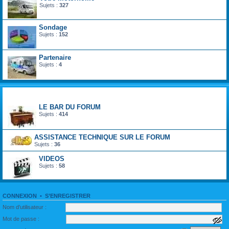
Sujets :
327
Sondage
Sujets :
152
Partenaire
Sujets :
4
divertir monde du loisir
LE BAR DU FORUM
Sujets :
414
ASSISTANCE TECHNIQUE SUR LE FORUM
Sujets :
36
VIDEOS
Sujets :
58
CONNEXION
•
S’ENREGISTRER
Nom d’utilisateur :
Mot de passe :
a
f