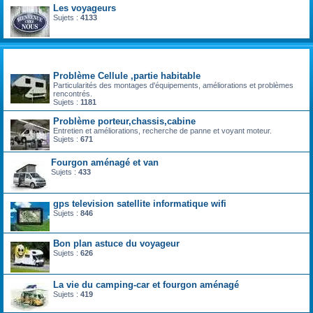
Les voyageurs
Sujets :
4133
technique vie pratique
Problème Cellule ,partie habitable
Particularités des montages d'équipements, améliorations et problèmes
rencontrés.
Sujets :
1181
Problème porteur,chassis,cabine
Entretien et améliorations, recherche de panne et voyant moteur.
Sujets :
671
Fourgon aménagé et van
Sujets :
433
gps television satellite informatique wifi
Sujets :
846
Bon plan astuce du voyageur
Sujets :
626
La vie du camping-car et fourgon aménagé
Sujets :
419