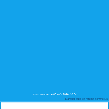
Nous sommes le 06 août 2026, 10:04
Marquer tous les forums comme lus
PRESENTATION si vous le souhaitez