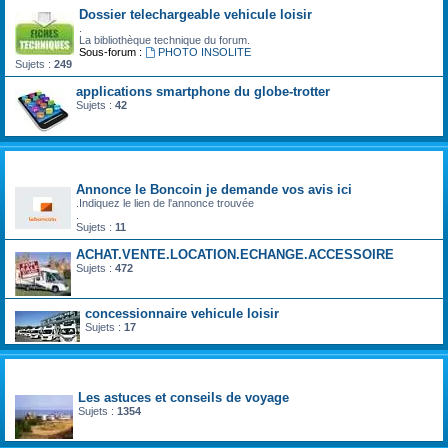
Dossier telechargeable vehicule loisir
.
La bibliothèque technique du forum.
Sous-forum :
PHOTO INSOLITE
Sujets :
249
applications smartphone du globe-trotter
Sujets :
42
camping car occasion particulier
Annonce le Boncoin je demande vos avis ici
.Indiquez le lien de l'annonce trouvée
.
Sujets :
11
ACHAT.VENTE.LOCATION.ECHANGE.ACCESSOIRE
Sujets :
472
concessionnaire vehicule loisir
Sujets :
17
carnet de voyage
Les astuces et conseils de voyage
Sujets :
1354