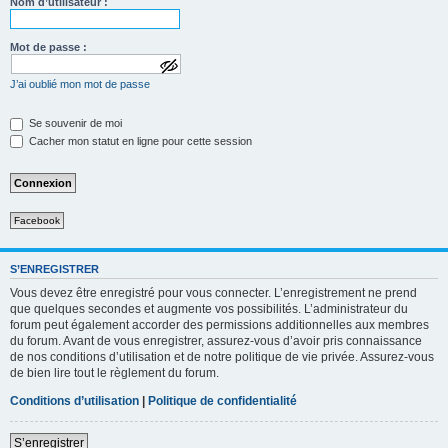
Nom d’utilisateur :
Mot de passe :
a
J’ai oublié mon mot de passe
f
f
i
Se souvenir de moi
c
Cacher mon statut en ligne pour cette session
h
e
r
l
e
m
Facebook
o
t
d
e
S’ENREGISTRER
p
Vous devez être enregistré pour vous connecter. L’enregistrement ne prend
a
que quelques secondes et augmente vos possibilités. L’administrateur du
s
forum peut également accorder des permissions additionnelles aux membres
s
e
du forum. Avant de vous enregistrer, assurez-vous d’avoir pris connaissance
de nos conditions d’utilisation et de notre politique de vie privée. Assurez-vous
de bien lire tout le règlement du forum.
Conditions d’utilisation
|
Politique de confidentialité
S’enregistrer