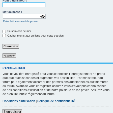
Nom d’utilisateur :
Mot de passe :
a
J’ai oublié mon mot de passe
f
f
i
Se souvenir de moi
c
Cacher mon statut en ligne pour cette session
h
e
r
l
e
m
Facebook
o
t
d
e
S’ENREGISTRER
p
Vous devez être enregistré pour vous connecter. L’enregistrement ne prend
a
que quelques secondes et augmente vos possibilités. L’administrateur du
s
forum peut également accorder des permissions additionnelles aux membres
s
e
du forum. Avant de vous enregistrer, assurez-vous d’avoir pris connaissance
de nos conditions d’utilisation et de notre politique de vie privée. Assurez-vous
de bien lire tout le règlement du forum.
Conditions d’utilisation
|
Politique de confidentialité
S’enregistrer