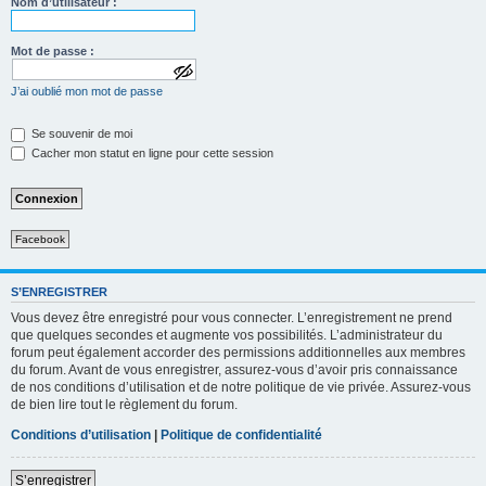
Nom d’utilisateur :
Mot de passe :
a
J’ai oublié mon mot de passe
f
f
i
Se souvenir de moi
c
Cacher mon statut en ligne pour cette session
h
e
r
l
e
m
Facebook
o
t
d
e
S’ENREGISTRER
p
Vous devez être enregistré pour vous connecter. L’enregistrement ne prend
a
que quelques secondes et augmente vos possibilités. L’administrateur du
s
forum peut également accorder des permissions additionnelles aux membres
s
e
du forum. Avant de vous enregistrer, assurez-vous d’avoir pris connaissance
de nos conditions d’utilisation et de notre politique de vie privée. Assurez-vous
de bien lire tout le règlement du forum.
Conditions d’utilisation
|
Politique de confidentialité
S’enregistrer