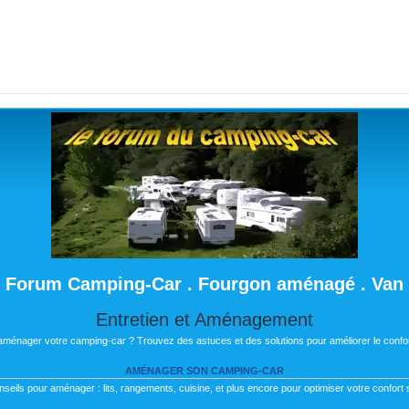
Forum Camping-Car . Fourgon aménagé . Van
Entretien et Aménagement
 aménager votre camping-car ? Trouvez des astuces et des solutions pour améliorer le confor
AMÉNAGER SON CAMPING-CAR
nseils pour aménager : lits, rangements, cuisine, et plus encore pour optimiser votre confort s