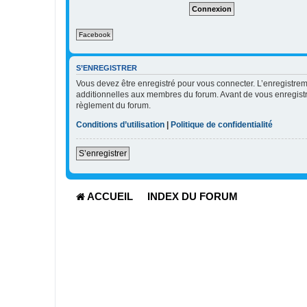
e
r
l
Facebook
e
m
o
t
S’ENREGISTRER
d
Vous devez être enregistré pour vous connecter. L’enregistr
e
additionnelles aux membres du forum. Avant de vous enregistrer,
p
règlement du forum.
a
s
Conditions d’utilisation
|
Politique de confidentialité
s
e
S’enregistrer
ACCUEIL
INDEX DU FORUM