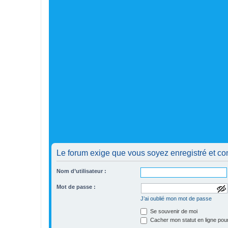
Le forum exige que vous soyez enregistré et co
Nom d’utilisateur :
Mot de passe :
a
J’ai oublié mon mot de passe
f
f
Se souvenir de moi
i
Cacher mon statut en ligne pour
c
h