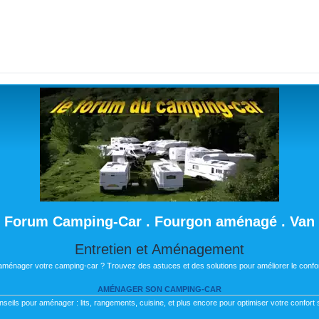
Forum Camping-Car . Fourgon aménagé . Van
Entretien et Aménagement
 aménager votre camping-car ? Trouvez des astuces et des solutions pour améliorer le confor
AMÉNAGER SON CAMPING-CAR
nseils pour aménager : lits, rangements, cuisine, et plus encore pour optimiser votre confort s