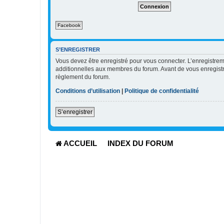
e
r
l
Facebook
e
m
o
t
S’ENREGISTRER
d
Vous devez être enregistré pour vous connecter. L’enregistr
e
additionnelles aux membres du forum. Avant de vous enregistrer,
p
règlement du forum.
a
s
Conditions d’utilisation
|
Politique de confidentialité
s
e
S’enregistrer
ACCUEIL
INDEX DU FORUM