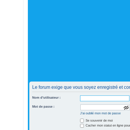
Le forum exige que vous soyez enregistré et co
Nom d’utilisateur :
Mot de passe :
a
J’ai oublié mon mot de passe
f
f
Se souvenir de moi
i
Cacher mon statut en ligne pour
c
h