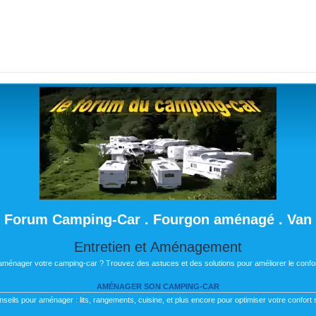
Forum Camping-Car . Fourgon aménagé . Van
Entretien et Aménagement
 aménager votre camping-car ? Trouvez des astuces et des solutions pour améliorer le confor
AMÉNAGER SON CAMPING-CAR
nseils pour aménager : lits, rangements, cuisine, et plus encore pour optimiser votre confort s