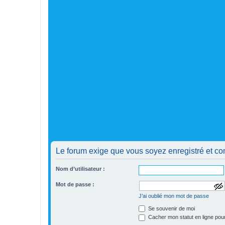
Le forum exige que vous soyez enregistré et co
Nom d’utilisateur :
Mot de passe :
a
J’ai oublié mon mot de passe
f
f
Se souvenir de moi
i
Cacher mon statut en ligne pour
c
h