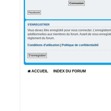
e
r
l
Facebook
e
m
o
t
S’ENREGISTRER
d
Vous devez être enregistré pour vous connecter. L’enregistr
e
additionnelles aux membres du forum. Avant de vous enregistrer,
p
règlement du forum.
a
s
Conditions d’utilisation
|
Politique de confidentialité
s
e
S’enregistrer
ACCUEIL
INDEX DU FORUM