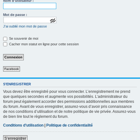
Nom d’utilisateur :
Mot de passe :
a
J’ai oublié mon mot de passe
f
f
i
Se souvenir de moi
c
Cacher mon statut en ligne pour cette session
h
e
r
l
e
m
Facebook
o
t
d
e
S’ENREGISTRER
p
Vous devez être enregistré pour vous connecter. L’enregistrement ne prend
a
que quelques secondes et augmente vos possibilités. L’administrateur du
s
forum peut également accorder des permissions additionnelles aux membres
s
e
du forum. Avant de vous enregistrer, assurez-vous d’avoir pris connaissance
de nos conditions d’utilisation et de notre politique de vie privée. Assurez-vous
de bien lire tout le règlement du forum.
Conditions d’utilisation
|
Politique de confidentialité
S’enregistrer