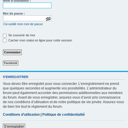
Nom d’utilisateur :
Mot de passe :
a
J’ai oublié mon mot de passe
f
f
i
Se souvenir de moi
c
Cacher mon statut en ligne pour cette session
h
e
r
l
e
m
Facebook
o
t
d
e
S’ENREGISTRER
p
Vous devez être enregistré pour vous connecter. L’enregistrement ne prend
a
que quelques secondes et augmente vos possibilités. L’administrateur du
s
forum peut également accorder des permissions additionnelles aux membres
s
e
du forum. Avant de vous enregistrer, assurez-vous d’avoir pris connaissance
de nos conditions d’utilisation et de notre politique de vie privée. Assurez-vous
de bien lire tout le règlement du forum.
Conditions d’utilisation
|
Politique de confidentialité
S’enregistrer