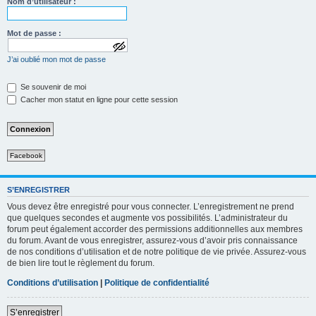
Nom d’utilisateur :
Mot de passe :
a
J’ai oublié mon mot de passe
f
f
i
Se souvenir de moi
c
Cacher mon statut en ligne pour cette session
h
e
r
l
e
m
Facebook
o
t
d
e
S’ENREGISTRER
p
Vous devez être enregistré pour vous connecter. L’enregistrement ne prend
a
que quelques secondes et augmente vos possibilités. L’administrateur du
s
forum peut également accorder des permissions additionnelles aux membres
s
e
du forum. Avant de vous enregistrer, assurez-vous d’avoir pris connaissance
de nos conditions d’utilisation et de notre politique de vie privée. Assurez-vous
de bien lire tout le règlement du forum.
Conditions d’utilisation
|
Politique de confidentialité
S’enregistrer