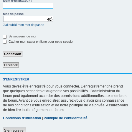
Nom d’utilisateur :
Mot de passe :
a
J’ai oublié mon mot de passe
f
f
i
Se souvenir de moi
c
Cacher mon statut en ligne pour cette session
h
e
r
l
e
m
Facebook
o
t
d
e
S’ENREGISTRER
p
Vous devez être enregistré pour vous connecter. L’enregistrement ne prend
a
que quelques secondes et augmente vos possibilités. L’administrateur du
s
forum peut également accorder des permissions additionnelles aux membres
s
e
du forum. Avant de vous enregistrer, assurez-vous d’avoir pris connaissance
de nos conditions d’utilisation et de notre politique de vie privée. Assurez-vous
de bien lire tout le règlement du forum.
Conditions d’utilisation
|
Politique de confidentialité
S’enregistrer