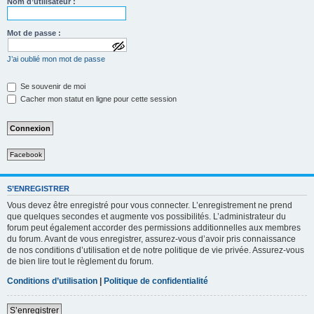
Nom d’utilisateur :
Mot de passe :
a
J’ai oublié mon mot de passe
f
f
i
Se souvenir de moi
c
Cacher mon statut en ligne pour cette session
h
e
r
l
e
m
Facebook
o
t
d
e
S’ENREGISTRER
p
Vous devez être enregistré pour vous connecter. L’enregistrement ne prend
a
que quelques secondes et augmente vos possibilités. L’administrateur du
s
forum peut également accorder des permissions additionnelles aux membres
s
e
du forum. Avant de vous enregistrer, assurez-vous d’avoir pris connaissance
de nos conditions d’utilisation et de notre politique de vie privée. Assurez-vous
de bien lire tout le règlement du forum.
Conditions d’utilisation
|
Politique de confidentialité
S’enregistrer