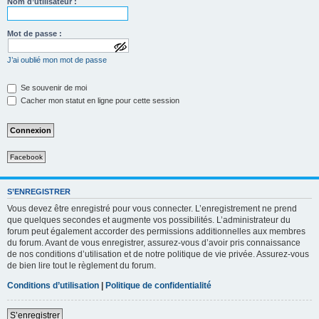
Nom d’utilisateur :
Mot de passe :
a
J’ai oublié mon mot de passe
f
f
i
Se souvenir de moi
c
Cacher mon statut en ligne pour cette session
h
e
r
l
e
m
Facebook
o
t
d
e
S’ENREGISTRER
p
Vous devez être enregistré pour vous connecter. L’enregistrement ne prend
a
que quelques secondes et augmente vos possibilités. L’administrateur du
s
forum peut également accorder des permissions additionnelles aux membres
s
e
du forum. Avant de vous enregistrer, assurez-vous d’avoir pris connaissance
de nos conditions d’utilisation et de notre politique de vie privée. Assurez-vous
de bien lire tout le règlement du forum.
Conditions d’utilisation
|
Politique de confidentialité
S’enregistrer