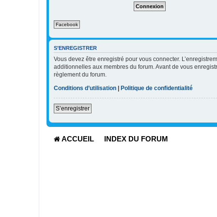
e
r
l
Facebook
e
m
o
t
S’ENREGISTRER
d
Vous devez être enregistré pour vous connecter. L’enregistr
e
additionnelles aux membres du forum. Avant de vous enregistrer,
p
règlement du forum.
a
s
Conditions d’utilisation
|
Politique de confidentialité
s
e
S’enregistrer
ACCUEIL
INDEX DU FORUM