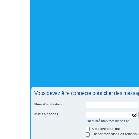
Vous devez être connecté pour citer des messa
Nom d’utilisateur :
Mot de passe :
a
J’ai oublié mon mot de passe
f
f
Se souvenir de moi
i
Cacher mon statut en ligne pour
c
h