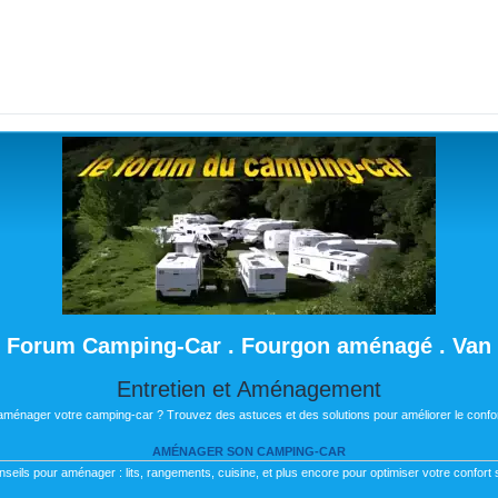
Forum Camping-Car . Fourgon aménagé . Van
Entretien et Aménagement
 aménager votre camping-car ? Trouvez des astuces et des solutions pour améliorer le confor
AMÉNAGER SON CAMPING-CAR
nseils pour aménager : lits, rangements, cuisine, et plus encore pour optimiser votre confort s