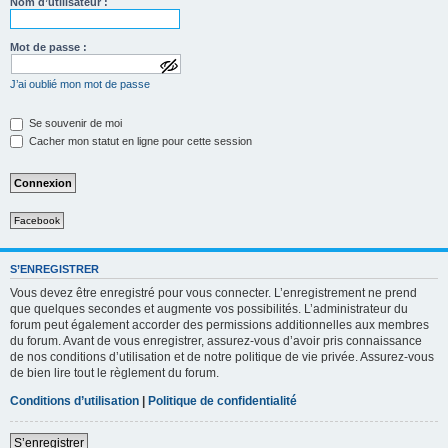
Nom d’utilisateur :
Mot de passe :
a
J’ai oublié mon mot de passe
f
f
i
Se souvenir de moi
c
Cacher mon statut en ligne pour cette session
h
e
r
l
e
m
Facebook
o
t
d
e
S’ENREGISTRER
p
Vous devez être enregistré pour vous connecter. L’enregistrement ne prend
a
que quelques secondes et augmente vos possibilités. L’administrateur du
s
forum peut également accorder des permissions additionnelles aux membres
s
e
du forum. Avant de vous enregistrer, assurez-vous d’avoir pris connaissance
de nos conditions d’utilisation et de notre politique de vie privée. Assurez-vous
de bien lire tout le règlement du forum.
Conditions d’utilisation
|
Politique de confidentialité
S’enregistrer