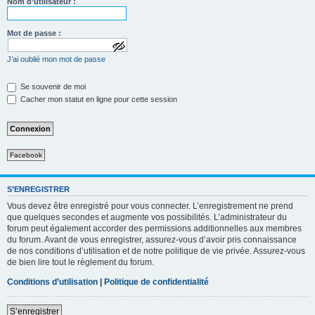
Nom d’utilisateur :
Mot de passe :
a
J’ai oublié mon mot de passe
f
f
i
Se souvenir de moi
c
Cacher mon statut en ligne pour cette session
h
e
r
l
e
m
Facebook
o
t
d
e
S’ENREGISTRER
p
Vous devez être enregistré pour vous connecter. L’enregistrement ne prend
a
que quelques secondes et augmente vos possibilités. L’administrateur du
s
forum peut également accorder des permissions additionnelles aux membres
s
e
du forum. Avant de vous enregistrer, assurez-vous d’avoir pris connaissance
de nos conditions d’utilisation et de notre politique de vie privée. Assurez-vous
de bien lire tout le règlement du forum.
Conditions d’utilisation
|
Politique de confidentialité
S’enregistrer