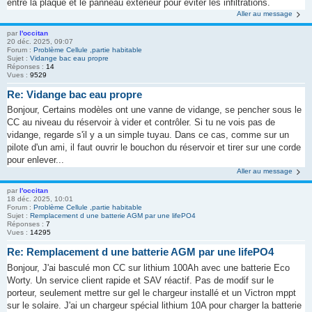
entre la plaque et le panneau extérieur pour éviter les infiltrations.
Aller au message
par
l'occitan
20 déc. 2025, 09:07
Forum :
Problème Cellule ,partie habitable
Sujet :
Vidange bac eau propre
Réponses :
14
Vues :
9529
Re: Vidange bac eau propre
Bonjour, Certains modèles ont une vanne de vidange, se pencher sous le
CC au niveau du réservoir à vider et contrôler. Si tu ne vois pas de
vidange, regarde s'il y a un simple tuyau. Dans ce cas, comme sur un
pilote d'un ami, il faut ouvrir le bouchon du réservoir et tirer sur une corde
pour enlever...
Aller au message
par
l'occitan
18 déc. 2025, 10:01
Forum :
Problème Cellule ,partie habitable
Sujet :
Remplacement d une batterie AGM par une lifePO4
Réponses :
7
Vues :
14295
Re: Remplacement d une batterie AGM par une lifePO4
Bonjour, J'ai basculé mon CC sur lithium 100Ah avec une batterie Eco
Worty. Un service client rapide et SAV réactif. Pas de modif sur le
porteur, seulement mettre sur gel le chargeur installé et un Victron mppt
sur le solaire. J'ai un chargeur spécial lithium 10A pour charger la batterie