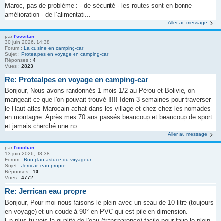
Maroc, pas de problème : - de sécurité - les routes sont en bonne
amélioration - de l’alimentati...
Aller au message
par
l'occitan
30 juin 2026, 14:38
Forum :
La cuisine en camping-car
Sujet :
Protealpes en voyage en camping-car
Réponses :
4
Vues :
2823
Re: Protealpes en voyage en camping-car
Bonjour, Nous avons randonnés 1 mois 1/2 au Pérou et Bolivie, on
mangeait ce que l'on pouvait trouvé !!!!! Idem 3 semaines pour traverser
le Haut atlas Marocain achat dans les village et chez chez les nomades
en montagne. Après mes 70 ans passés beaucoup et beaucoup de sport
et jamais cherché une no...
Aller au message
par
l'occitan
13 juin 2026, 08:38
Forum :
Bon plan astuce du voyageur
Sujet :
Jerrican eau propre
Réponses :
10
Vues :
4772
Re: Jerrican eau propre
Bonjour, Pour moi nous faisons le plein avec un seau de 10 litre (toujours
en voyage) et un coude à 90° en PVC qui est pile en dimension.
En plus tu vois la qualité de l'eau (transparence) facile pour faire le plein