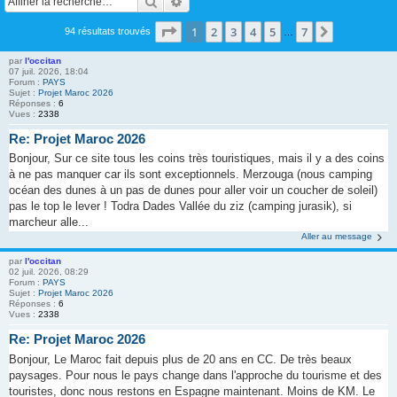
Rechercher
Recherche avancée
Page
1
sur
7
1
2
3
4
5
7
Suivante
94 résultats trouvés
…
par
l'occitan
07 juil. 2026, 18:04
Forum :
PAYS
Sujet :
Projet Maroc 2026
Réponses :
6
Vues :
2338
Re: Projet Maroc 2026
Bonjour, Sur ce site tous les coins très touristiques, mais il y a des coins
à ne pas manquer car ils sont exceptionnels. Merzouga (nous camping
océan des dunes à un pas de dunes pour aller voir un coucher de soleil)
pas le top le lever ! Todra Dades Vallée du ziz (camping jurasik), si
marcheur alle...
Aller au message
par
l'occitan
02 juil. 2026, 08:29
Forum :
PAYS
Sujet :
Projet Maroc 2026
Réponses :
6
Vues :
2338
Re: Projet Maroc 2026
Bonjour, Le Maroc fait depuis plus de 20 ans en CC. De très beaux
paysages. Pour nous le pays change dans l'approche du tourisme et des
touristes, donc nous restons en Espagne maintenant. Moins de KM. Le