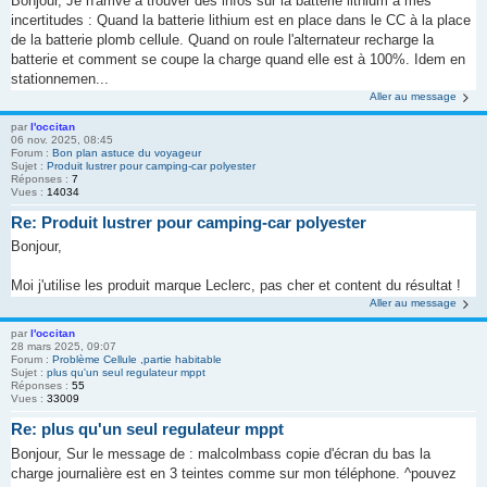
Bonjour, Je n'arrive à trouver des infos sur la batterie lithium à mes
incertitudes : Quand la batterie lithium est en place dans le CC à la place
de la batterie plomb cellule. Quand on roule l'alternateur recharge la
batterie et comment se coupe la charge quand elle est à 100%. Idem en
stationnemen...
Aller au message
par
l'occitan
06 nov. 2025, 08:45
Forum :
Bon plan astuce du voyageur
Sujet :
Produit lustrer pour camping-car polyester
Réponses :
7
Vues :
14034
Re: Produit lustrer pour camping-car polyester
Bonjour,
Moi j'utilise les produit marque Leclerc, pas cher et content du résultat !
Aller au message
par
l'occitan
28 mars 2025, 09:07
Forum :
Problème Cellule ,partie habitable
Sujet :
plus qu'un seul regulateur mppt
Réponses :
55
Vues :
33009
Re: plus qu'un seul regulateur mppt
Bonjour, Sur le message de : malcolmbass copie d'écran du bas la
charge journalière est en 3 teintes comme sur mon téléphone. ^pouvez