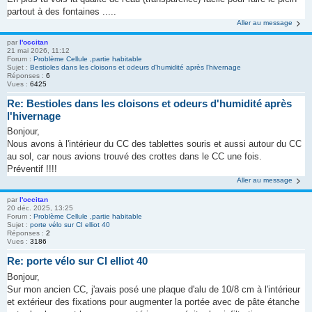
partout à des fontaines .....
Aller au message
par
l'occitan
21 mai 2026, 11:12
Forum :
Problème Cellule ,partie habitable
Sujet :
Bestioles dans les cloisons et odeurs d'humidité après l'hivernage
Réponses :
6
Vues :
6425
Re: Bestioles dans les cloisons et odeurs d'humidité après
l'hivernage
Bonjour,
Nous avons à l'intérieur du CC des tablettes souris et aussi autour du CC
au sol, car nous avions trouvé des crottes dans le CC une fois.
Préventif !!!!
Aller au message
par
l'occitan
20 déc. 2025, 13:25
Forum :
Problème Cellule ,partie habitable
Sujet :
porte vélo sur CI elliot 40
Réponses :
2
Vues :
3186
Re: porte vélo sur CI elliot 40
Bonjour,
Sur mon ancien CC, j'avais posé une plaque d'alu de 10/8 cm à l'intérieur
et extérieur des fixations pour augmenter la portée avec de pâte étanche