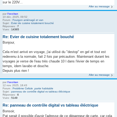
sur le 220V...
Aller au message
par
l'occitan
10 déc. 2025, 09:52
Forum :
Fourgon aménagé et van
Sujet :
Evier de cuisine totalement bouché
Réponses :
7
Vues :
14365
Re: Evier de cuisine totalement bouché
Bonjour,
Cela m'est arrivé en voyage, j'ai utilisé du "destop" en gel et tout est
redevenu à la normale, fait 2 fois par précaution. Maintenant durant les
voyages je verse de l'eau très chaude 10 l dans l'évier de temps en
temps, idem lavabo et douche.
Depuis plus rien !
Aller au message
par
l'occitan
12 nov. 2025, 18:43
Forum :
Problème Cellule ,partie habitable
Sujet :
panneau de contrôle digital vs tableau éléctrique
Réponses :
6
Vues :
5149
Re: panneau de contrôle digital vs tableau éléctrique
Bonsoir,
Pat serait il possible d'avoir l'adresse de ce dépanneur de carte, car cela