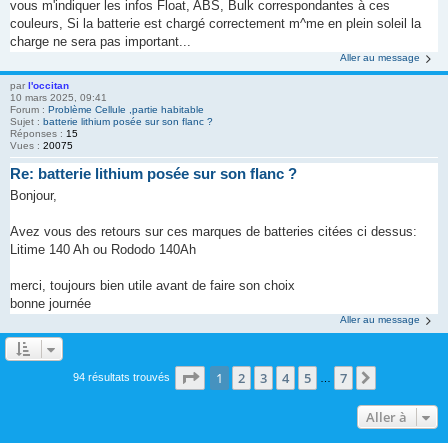
vous m'indiquer les infos Float, ABS, Bulk correspondantes à ces
couleurs, Si la batterie est chargé correctement m^me en plein soleil la
charge ne sera pas important...
Aller au message
par
l'occitan
10 mars 2025, 09:41
Forum :
Problème Cellule ,partie habitable
Sujet :
batterie lithium posée sur son flanc ?
Réponses :
15
Vues :
20075
Re: batterie lithium posée sur son flanc ?
Bonjour,
Avez vous des retours sur ces marques de batteries citées ci dessus:
Litime 140 Ah ou Rododo 140Ah
merci, toujours bien utile avant de faire son choix
bonne journée
Aller au message
Page
1
sur
7
1
2
3
4
5
7
Suivante
94 résultats trouvés
…
Aller à