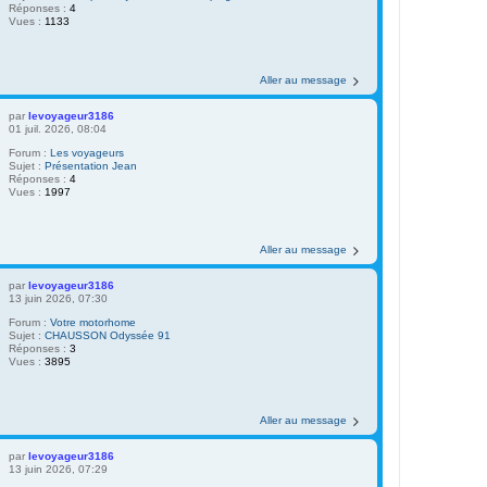
Réponses :
4
Vues :
1133
Aller au message
par
levoyageur3186
01 juil. 2026, 08:04
Forum :
Les voyageurs
Sujet :
Présentation Jean
Réponses :
4
Vues :
1997
Aller au message
par
levoyageur3186
13 juin 2026, 07:30
Forum :
Votre motorhome
Sujet :
CHAUSSON Odyssée 91
Réponses :
3
Vues :
3895
Aller au message
par
levoyageur3186
13 juin 2026, 07:29