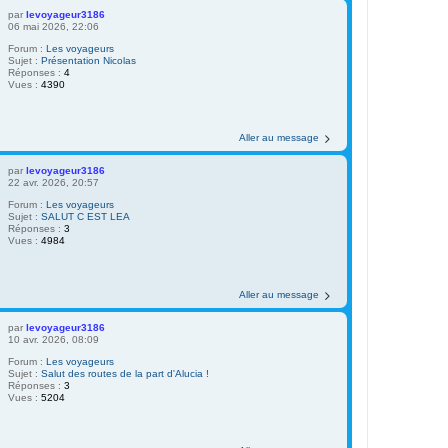
par
levoyageur3186
06 mai 2026, 22:06
Forum :
Les voyageurs
Sujet :
Présentation Nicolas
Réponses :
4
Vues :
4390
Aller au message
par
levoyageur3186
22 avr. 2026, 20:57
Forum :
Les voyageurs
Sujet :
SALUT C EST LEA
Réponses :
3
Vues :
4984
Aller au message
par
levoyageur3186
10 avr. 2026, 08:09
Forum :
Les voyageurs
Sujet :
Salut des routes de la part d'Alucia !
Réponses :
3
Vues :
5204