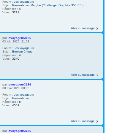
Forum :
Les voyageurs
Sujet :
Présentation Marghe (Challenger Graphite 358 EB )
Réponses :
4
Vues :
3291
Aller au message
par
levoyageur3186
03 juin 2026, 21:03
Forum :
Les voyageurs
Sujet :
Bonjour à tous
Réponses :
4
Vues :
3340
Aller au message
par
levoyageur3186
30 mai 2026, 08:05
Forum :
Les voyageurs
Sujet :
Présentation
Réponses :
6
Vues :
4509
Aller au message
par
levoyageur3186