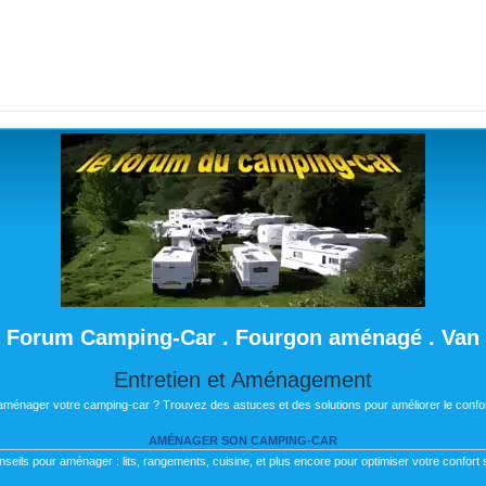
Forum Camping-Car . Fourgon aménagé . Van
Entretien et Aménagement
 aménager votre camping-car ? Trouvez des astuces et des solutions pour améliorer le confor
AMÉNAGER SON CAMPING-CAR
nseils pour aménager : lits, rangements, cuisine, et plus encore pour optimiser votre confort s