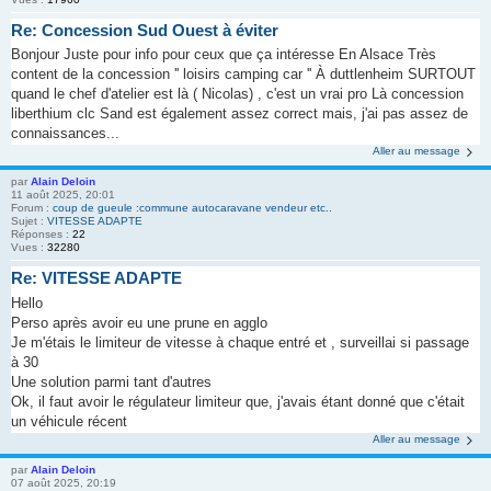
Re: Concession Sud Ouest à éviter
Bonjour Juste pour info pour ceux que ça intéresse En Alsace Très
content de la concession '' loisirs camping car '' À duttlenheim SURTOUT
quand le chef d'atelier est là ( Nicolas) , c'est un vrai pro Là concession
liberthium clc Sand est également assez correct mais, j'ai pas assez de
connaissances...
Aller au message
par
Alain Deloin
11 août 2025, 20:01
Forum :
coup de gueule :commune autocaravane vendeur etc..
Sujet :
VITESSE ADAPTE
Réponses :
22
Vues :
32280
Re: VITESSE ADAPTE
Hello
Perso après avoir eu une prune en agglo
Je m'étais le limiteur de vitesse à chaque entré et , surveillai si passage
à 30
Une solution parmi tant d'autres
Ok, il faut avoir le régulateur limiteur que, j'avais étant donné que c'était
un véhicule récent
Aller au message
par
Alain Deloin
07 août 2025, 20:19