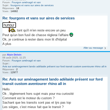
Forum :
Fourgon aménagé et van
Sujet :
fourgons et vans sur aires de services
Réponses :
18
Vues :
14682
Re: fourgons et vans sur aires de services
tant qu'il m'en reste encore un peu
Peut qu'un bon fusil de chasse règlerai l'affaire
Ok, je continue à rester dans mon lit d'hôpital
A plus
Aller au message
par
Alain Deloin
06 août 2025, 11:25
Forum :
Fourgon aménagé et van
Sujet :
Avis sur aménagement lando adélaide présent sur ford transit custom aventourer rhino all in
Réponses :
2
Vues :
12977
Re: Avis sur aménagement lando adélaide présent sur ford
transit custom aventourer rhino all in
Hello
Ok , légèrement hors sujet mais pour ma curiosité
Comment est le moteur du custom ?
Sachant que les transits sont pas et tjrs pas top
Les sièges, c'est mieux fait que le transit ?