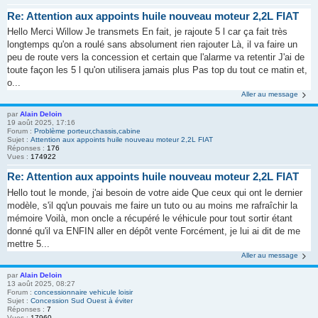
Re: Attention aux appoints huile nouveau moteur 2,2L FIAT
Hello Merci Willow Je transmets En fait, je rajoute 5 l car ça fait très
longtemps qu'on a roulé sans absolument rien rajouter Là, il va faire un
peu de route vers la concession et certain que l'alarme va retentir J'ai de
toute façon les 5 l qu'on utilisera jamais plus Pas top du tout ce matin et,
o...
Aller au message
par
Alain Deloin
19 août 2025, 17:16
Forum :
Problème porteur,chassis,cabine
Sujet :
Attention aux appoints huile nouveau moteur 2,2L FIAT
Réponses :
176
Vues :
174922
Re: Attention aux appoints huile nouveau moteur 2,2L FIAT
Hello tout le monde, j'ai besoin de votre aide Que ceux qui ont le dernier
modèle, s'il qq'un pouvais me faire un tuto ou au moins me rafraîchir la
mémoire Voilà, mon oncle a récupéré le véhicule pour tout sortir étant
donné qu'il va ENFIN aller en dépôt vente Forcément, je lui ai dit de me
mettre 5...
Aller au message
par
Alain Deloin
13 août 2025, 08:27
Forum :
concessionnaire vehicule loisir
Sujet :
Concession Sud Ouest à éviter
Réponses :
7
Vues :
17960