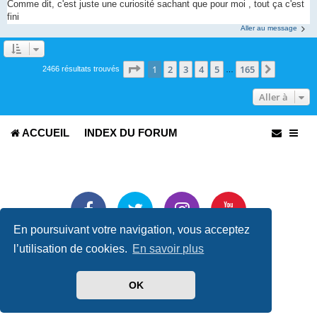
Comme dit, c'est juste une curiosité sachant que pour moi , tout ça c'est
fini
Aller au message
Page
1
sur
165
1
2
3
4
5
165
Suivante
2466 résultats trouvés
…
Aller à
ACCUEIL
INDEX DU FORUM
En poursuivant votre navigation, vous acceptez
Développé par
phpBB
® Forum Software © phpBB Limited
l’utilisation de cookies.
En savoir plus
Traduit par
phpBB-fr.com
Confidentialité
|
Conditions
OK