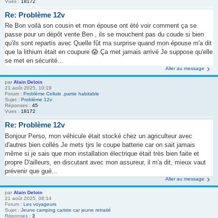
Vues :
18172
Re: Problème 12v
Re Bon voilà son cousin et mon épouse ont été voir comment ça se
passe pour un dépôt vente Ben , ils se mouchent pas du coude si bien
qu'ils sont repartis avec Quelle fût ma surprise quand mon épouse m'a dit
que la lithium était en coupure 😱 Ça met jamais arrivé Je suppose qu'elle
se met en sécurité...
Aller au message
par
Alain Deloin
21 août 2025, 10:19
Forum :
Problème Cellule ,partie habitable
Sujet :
Problème 12v
Réponses :
45
Vues :
18172
Re: Problème 12v
Bonjour Perso, mon véhicule était stocké chez un agriculteur avec
d'autres bien collés Je mets tjrs le coupe batterie car on sait jamais
même si je sais que mon installation électrique était très bien faite et
propre D'ailleurs, en discutant avec mon assureur, il m'a dit, mieux vaut
prévenir que gué...
Aller au message
par
Alain Deloin
21 août 2025, 08:14
Forum :
Les voyageurs
Sujet :
Jeune camping cariste car jeune retraité
Réponses :
3