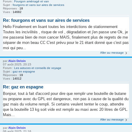
Forum :
Fourgon aménagé et van
Sujet :
fourgons et vans sur aires de services
Réponses :
18
Vues :
14682
Re: fourgons et vans sur aires de services
Hello Finalement en lisant toutes les interdictions de stationnement
Toutes les incivilités , risque de vol , dégradation et j'en passe une Ok, je
me passerai bien de mon cancer MAIS, finalement plus de regrets de me
séparer de mon beau CC C'est prévu pour le 21 étant donné que c'est pas
moi qui peu...
Aller au message
par
Alain Deloin
07 août 2025, 20:15
Forum :
Les astuces et conseils de voyage
Sujet :
gaz en espagne
Réponses :
19
Vues :
14012
Re: gaz en espagne
Bonjour, tout à fait d'accord pour dire que remplir une bouteille de butane
ou propane avec du GPL est dangereux, non pas à cause de la qualité du
gaz mais du volume rempli. Si certains veulent tenter le coup, attendre
que la bouteille 13 kg soit vide est remplir au maxi avec 20 litres de GPL.
Mais...
Aller au message
par
Alain Deloin
06 août 2025, 21:16