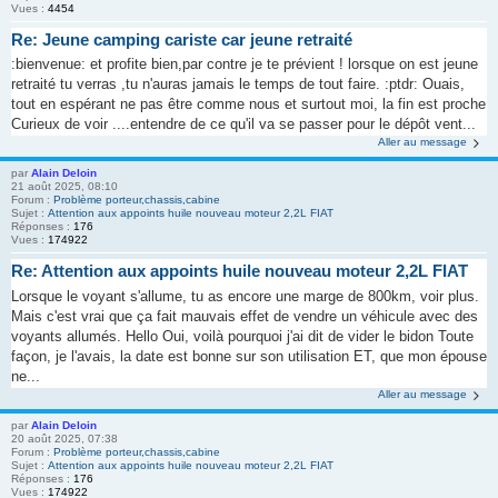
Vues :
4454
Re: Jeune camping cariste car jeune retraité
:bienvenue: et profite bien,par contre je te prévient ! lorsque on est jeune
retraité tu verras ,tu n'auras jamais le temps de tout faire. :ptdr: Ouais,
tout en espérant ne pas être comme nous et surtout moi, la fin est proche
Curieux de voir ....entendre de ce qu'il va se passer pour le dépôt vent...
Aller au message
par
Alain Deloin
21 août 2025, 08:10
Forum :
Problème porteur,chassis,cabine
Sujet :
Attention aux appoints huile nouveau moteur 2,2L FIAT
Réponses :
176
Vues :
174922
Re: Attention aux appoints huile nouveau moteur 2,2L FIAT
Lorsque le voyant s'allume, tu as encore une marge de 800km, voir plus.
Mais c'est vrai que ça fait mauvais effet de vendre un véhicule avec des
voyants allumés. Hello Oui, voilà pourquoi j'ai dit de vider le bidon Toute
façon, je l'avais, la date est bonne sur son utilisation ET, que mon épouse
ne...
Aller au message
par
Alain Deloin
20 août 2025, 07:38
Forum :
Problème porteur,chassis,cabine
Sujet :
Attention aux appoints huile nouveau moteur 2,2L FIAT
Réponses :
176
Vues :
174922