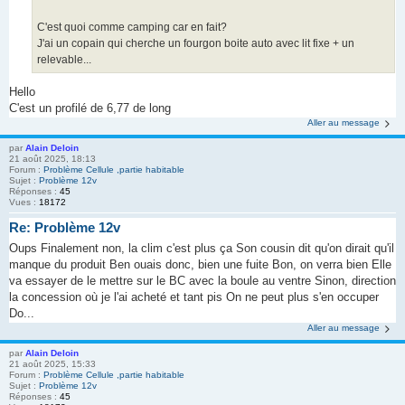
C'est quoi comme camping car en fait?
J'ai un copain qui cherche un fourgon boite auto avec lit fixe + un
relevable...
Hello
C'est un profilé de 6,77 de long
Aller au message
par
Alain Deloin
21 août 2025, 18:13
Forum :
Problème Cellule ,partie habitable
Sujet :
Problème 12v
Réponses :
45
Vues :
18172
Re: Problème 12v
Oups Finalement non, la clim c'est plus ça Son cousin dit qu'on dirait qu'il
manque du produit Ben ouais donc, bien une fuite Bon, on verra bien Elle
va essayer de le mettre sur le BC avec la boule au ventre Sinon, direction
la concession où je l'ai acheté et tant pis On ne peut plus s'en occuper
Do...
Aller au message
par
Alain Deloin
21 août 2025, 15:33
Forum :
Problème Cellule ,partie habitable
Sujet :
Problème 12v
Réponses :
45