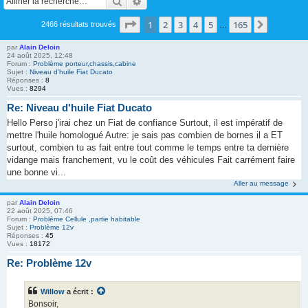
Rechercher
Recherche avancée
Page
1
sur
165
1
2
3
4
5
165
Suivante
2466 résultats trouvés
…
par
Alain Deloin
24 août 2025, 12:48
Forum :
Problème porteur,chassis,cabine
Sujet :
Niveau d'huile Fiat Ducato
Réponses :
8
Vues :
8294
Re: Niveau d'huile Fiat Ducato
Hello Perso j'irai chez un Fiat de confiance Surtout, il est impératif de
mettre l'huile homologué Autre: je sais pas combien de bornes il a ET
surtout, combien tu as fait entre tout comme le temps entre ta dernière
vidange mais franchement, vu le coût des véhicules Fait carrément faire
une bonne vi...
Aller au message
par
Alain Deloin
22 août 2025, 07:46
Forum :
Problème Cellule ,partie habitable
Sujet :
Problème 12v
Réponses :
45
Vues :
18172
Re: Problème 12v
Willow
a écrit :
Bonsoir,