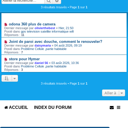
Rechercher
Recherche avancée
3 résultats trouvés • Page
1
sur
1
Sujets
N
odona 360 plus de camera
o
Dernier message par
olivierthebest
«
Hier, 21:50
u
Posté dans
gps television satellite informatique wifi
v
Réponses :
11
e
a
N
Joint de paroi avec douche, comment le renouveler?
u
o
Dernier message par
daisymaria
«
04 août 2026, 09:19
m
u
Posté dans
Problème Cellule ,partie habitable
e
v
Réponses :
7
s
e
s
a
N
store pour Hymer
a
u
o
Dernier message par
daniel 56
«
03 août 2026, 10:36
g
m
u
Posté dans
Problème Cellule ,partie habitable
e
e
v
Réponses :
3
s
e
s
a
a
u
g
m
3 résultats trouvés • Page
1
sur
1
e
e
s
Aller à
s
a
g
e
ACCUEIL
INDEX DU FORUM