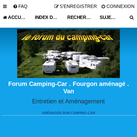
FAQ
S’ENREGISTRER
CONNEXION
ACCUEIL
INDEX DU FORUM
RECHERCHER
SUJETS ACTIFS
Forum Camping-Car . Fourgon aménagé .
Van
Entretien et Aménagement
AMÉNAGER SON CAMPING-CAR