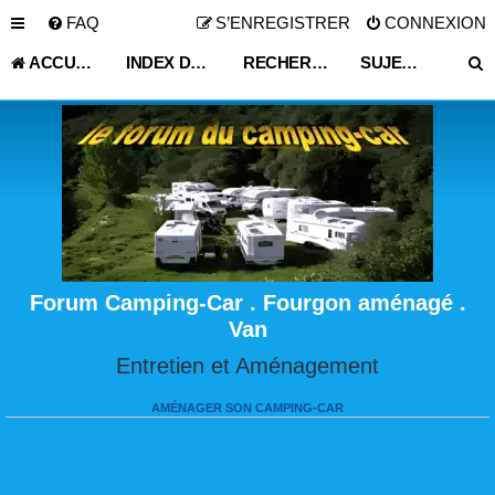
FAQ
S’ENREGISTRER
CONNEXION
ACCUEIL
INDEX DU FORUM
RECHERCHER
SUJETS ACTIFS
Forum Camping-Car . Fourgon aménagé .
Van
Entretien et Aménagement
AMÉNAGER SON CAMPING-CAR