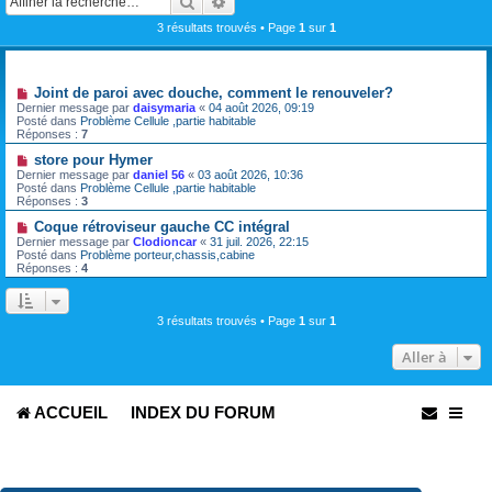
Rechercher
Recherche avancée
3 résultats trouvés • Page
1
sur
1
Sujets
N
Joint de paroi avec douche, comment le renouveler?
o
Dernier message par
daisymaria
«
04 août 2026, 09:19
u
Posté dans
Problème Cellule ,partie habitable
v
Réponses :
7
e
a
N
store pour Hymer
u
o
Dernier message par
daniel 56
«
03 août 2026, 10:36
m
u
Posté dans
Problème Cellule ,partie habitable
e
v
Réponses :
3
s
e
s
a
N
Coque rétroviseur gauche CC intégral
a
u
o
Dernier message par
Clodioncar
«
31 juil. 2026, 22:15
g
m
u
Posté dans
Problème porteur,chassis,cabine
e
e
v
Réponses :
4
s
e
s
a
a
u
g
m
3 résultats trouvés • Page
1
sur
1
e
e
s
Aller à
s
a
g
e
ACCUEIL
INDEX DU FORUM