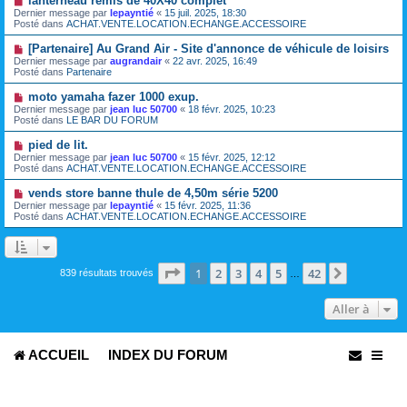
lanterneau rémis de 40X40 complet
a
o
s
Dernier message par
lepayntié
«
15 juil. 2025, 18:30
u
u
a
Posté dans
ACHAT.VENTE.LOCATION.ECHANGE.ACCESSOIRE
m
v
g
e
e
e
N
[Partenaire] Au Grand Air - Site d'annonce de véhicule de loisirs
s
a
o
s
Dernier message par
augrandair
«
22 avr. 2025, 16:49
u
u
a
Posté dans
Partenaire
m
v
g
e
e
e
N
moto yamaha fazer 1000 exup.
s
a
o
s
Dernier message par
jean luc 50700
«
18 févr. 2025, 10:23
u
u
a
Posté dans
LE BAR DU FORUM
m
v
g
e
e
e
N
pied de lit.
s
a
o
s
Dernier message par
jean luc 50700
«
15 févr. 2025, 12:12
u
u
a
Posté dans
ACHAT.VENTE.LOCATION.ECHANGE.ACCESSOIRE
m
v
g
e
e
e
N
vends store banne thule de 4,50m série 5200
s
a
o
s
Dernier message par
lepayntié
«
15 févr. 2025, 11:36
u
u
a
Posté dans
ACHAT.VENTE.LOCATION.ECHANGE.ACCESSOIRE
m
v
g
e
e
e
s
a
s
u
a
m
Page
1
sur
42
1
2
3
4
5
42
Suivante
839 résultats trouvés
g
…
e
e
s
s
Aller à
a
g
e
ACCUEIL
INDEX DU FORUM