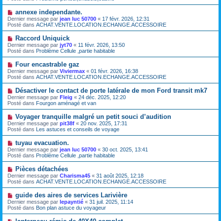
v
g
e
e
e
N
annexe independante.
s
a
o
s
Dernier message par
jean luc 50700
«
17 févr. 2026, 12:31
u
u
a
Posté dans
ACHAT.VENTE.LOCATION.ECHANGE.ACCESSOIRE
m
v
g
e
e
e
N
Raccord Uniquick
s
a
o
s
Dernier message par
jyt70
«
11 févr. 2026, 13:50
u
u
a
Posté dans
Problème Cellule ,partie habitable
m
v
g
e
e
e
N
Four encastrable gaz
s
a
o
s
Dernier message par
Viviermax
«
01 févr. 2026, 16:38
u
u
a
Posté dans
ACHAT.VENTE.LOCATION.ECHANGE.ACCESSOIRE
m
v
g
e
e
e
N
Désactiver le contact de porte latérale de mon Ford transit mk7
s
a
o
s
Dernier message par
Fleig
«
24 déc. 2025, 12:20
u
u
a
Posté dans
Fourgon aménagé et van
m
v
g
e
e
e
N
Voyager tranquille malgré un petit souci d’audition
s
a
o
s
Dernier message par
pit38f
«
20 nov. 2025, 17:31
u
u
a
Posté dans
Les astuces et conseils de voyage
m
v
g
e
e
e
N
tuyau evacuation.
s
a
o
s
Dernier message par
jean luc 50700
«
30 oct. 2025, 13:41
u
u
a
Posté dans
Problème Cellule ,partie habitable
m
v
g
e
e
e
N
Pièces détachées
s
a
o
s
Dernier message par
Charisma45
«
31 août 2025, 12:18
u
u
a
Posté dans
ACHAT.VENTE.LOCATION.ECHANGE.ACCESSOIRE
m
v
g
e
e
e
N
guide des aires de services Larivière
s
a
o
s
Dernier message par
lepayntié
«
31 juil. 2025, 11:14
u
u
a
Posté dans
Bon plan astuce du voyageur
m
v
g
e
e
e
N
s