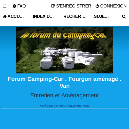
FAQ
S’ENREGISTRER
CONNEXION
ACCUEIL
INDEX DU FORUM
RECHERCHER
SUJETS SANS RÉPONSE
Forum Camping-Car . Fourgon aménagé .
Van
Entretien et Aménagement
AMÉNAGER SON CAMPING-CAR