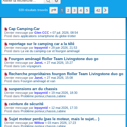
Rechercher
Recherche avancée
Page
1
sur
42
1
2
3
4
5
42
Suivante
839 résultats trouvés
…
Sujets
N
Cap Camping-Car
o
Dernier message par
Glen CCC
«
07 juil. 2026, 08:54
u
Posté dans
applications smartphone du globe-trotter
v
e
N
reportage sur le camping car a la télé
a
o
Dernier message par
lepayntié
«
29 juin 2026, 21:53
u
u
Posté dans
La vie du camping-car et fourgon aménagé
m
v
e
e
N
Fourgon aménagé Roller Team Livingstone duo go
s
a
o
s
Dernier message par
JaneL
«
27 mai 2026, 15:27
u
u
a
Posté dans
Les voyageurs
m
v
g
e
e
e
N
Recherche propriétaires fourgon Roller Team Livingstone duo go
s
a
o
s
Dernier message par
JaneL
«
27 mai 2026, 15:08
u
u
a
Posté dans
Fourgon aménagé et van
m
v
g
e
e
e
N
suspensions arr du chassis
s
a
o
s
Dernier message par
lepayntié
«
19 mai 2026, 18:30
u
u
a
Posté dans
Problème porteur,chassis,cabine
m
v
g
e
e
e
N
ceinture de sécurité
s
a
o
s
Dernier message par
lepayntié
«
12 mai 2026, 17:33
u
u
a
Posté dans
Problème porteur,chassis,cabine
m
v
g
e
e
e
N
Sujet moteur perdu (pas le moteur, mais le sujet... )
s
a
o
s
Dernier message par
Willow
«
03 mars 2026, 17:23
u
u
a
Posté dans
Problème porteur,chassis,cabine
m