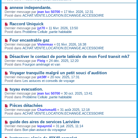
v
g
e
e
e
N
annexe independante.
s
a
o
s
Dernier message par
jean luc 50700
«
17 févr. 2026, 12:31
u
u
a
Posté dans
ACHAT.VENTE.LOCATION.ECHANGE.ACCESSOIRE
m
v
g
e
e
e
N
Raccord Uniquick
s
a
o
s
Dernier message par
jyt70
«
11 févr. 2026, 13:50
u
u
a
Posté dans
Problème Cellule ,partie habitable
m
v
g
e
e
e
N
Four encastrable gaz
s
a
o
s
Dernier message par
Viviermax
«
01 févr. 2026, 16:38
u
u
a
Posté dans
ACHAT.VENTE.LOCATION.ECHANGE.ACCESSOIRE
m
v
g
e
e
e
N
Désactiver le contact de porte latérale de mon Ford transit mk7
s
a
o
s
Dernier message par
Fleig
«
24 déc. 2025, 12:20
u
u
a
Posté dans
Fourgon aménagé et van
m
v
g
e
e
e
N
Voyager tranquille malgré un petit souci d’audition
s
a
o
s
Dernier message par
pit38f
«
20 nov. 2025, 17:31
u
u
a
Posté dans
Les astuces et conseils de voyage
m
v
g
e
e
e
N
tuyau evacuation.
s
a
o
s
Dernier message par
jean luc 50700
«
30 oct. 2025, 13:41
u
u
a
Posté dans
Problème Cellule ,partie habitable
m
v
g
e
e
e
N
Pièces détachées
s
a
o
s
Dernier message par
Charisma45
«
31 août 2025, 12:18
u
u
a
Posté dans
ACHAT.VENTE.LOCATION.ECHANGE.ACCESSOIRE
m
v
g
e
e
e
N
guide des aires de services Larivière
s
a
o
s
Dernier message par
lepayntié
«
31 juil. 2025, 11:14
u
u
a
Posté dans
Bon plan astuce du voyageur
m
v
g
e
e
e
N
s