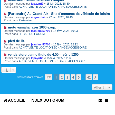
lanterneau rémis de 40X40 complet
a
o
s
Dernier message par
lepayntié
«
15 juil. 2025, 18:30
u
u
a
Posté dans
ACHAT.VENTE.LOCATION.ECHANGE.ACCESSOIRE
m
v
g
e
e
e
N
[Partenaire] Au Grand Air - Site d'annonce de véhicule de loisirs
s
a
o
s
Dernier message par
augrandair
«
22 avr. 2025, 16:49
u
u
a
Posté dans
Partenaire
m
v
g
e
e
e
N
moto yamaha fazer 1000 exup.
s
a
o
s
Dernier message par
jean luc 50700
«
18 févr. 2025, 10:23
u
u
a
Posté dans
LE BAR DU FORUM
m
v
g
e
e
e
N
pied de lit.
s
a
o
s
Dernier message par
jean luc 50700
«
15 févr. 2025, 12:12
u
u
a
Posté dans
ACHAT.VENTE.LOCATION.ECHANGE.ACCESSOIRE
m
v
g
e
e
e
N
vends store banne thule de 4,50m série 5200
s
a
o
s
Dernier message par
lepayntié
«
15 févr. 2025, 11:36
u
u
a
Posté dans
ACHAT.VENTE.LOCATION.ECHANGE.ACCESSOIRE
m
v
g
e
e
e
s
a
s
u
a
m
Page
1
sur
42
1
2
3
4
5
42
Suivante
839 résultats trouvés
g
…
e
e
s
s
Aller à
a
g
e
ACCUEIL
INDEX DU FORUM