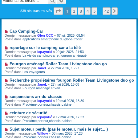
Rechercher
Recherche avancée
Page
1
sur
42
1
2
3
4
5
42
Suivante
839 résultats trouvés
…
Sujets
N
Cap Camping-Car
o
Dernier message par
Glen CCC
«
07 juil. 2026, 08:54
u
Posté dans
applications smartphone du globe-trotter
v
e
N
reportage sur le camping car a la télé
a
o
Dernier message par
lepayntié
«
29 juin 2026, 21:53
u
u
Posté dans
La vie du camping-car et fourgon aménagé
m
v
e
e
N
Fourgon aménagé Roller Team Livingstone duo go
s
a
o
s
Dernier message par
JaneL
«
27 mai 2026, 15:27
u
u
a
Posté dans
Les voyageurs
m
v
g
e
e
e
N
Recherche propriétaires fourgon Roller Team Livingstone duo go
s
a
o
s
Dernier message par
JaneL
«
27 mai 2026, 15:08
u
u
a
Posté dans
Fourgon aménagé et van
m
v
g
e
e
e
N
suspensions arr du chassis
s
a
o
s
Dernier message par
lepayntié
«
19 mai 2026, 18:30
u
u
a
Posté dans
Problème porteur,chassis,cabine
m
v
g
e
e
e
N
ceinture de sécurité
s
a
o
s
Dernier message par
lepayntié
«
12 mai 2026, 17:33
u
u
a
Posté dans
Problème porteur,chassis,cabine
m
v
g
e
e
e
N
Sujet moteur perdu (pas le moteur, mais le sujet... )
s
a
o
s
Dernier message par
Willow
«
03 mars 2026, 17:23
u
u
a
Posté dans
Problème porteur,chassis,cabine
m