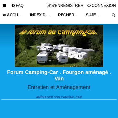
FAQ
S’ENREGISTRER
CONNEXION
ACCUEIL
INDEX DU FORUM
RECHERCHER
SUJETS SANS RÉPONSE
Forum Camping-Car . Fourgon aménagé .
Van
Entretien et Aménagement
AMÉNAGER SON CAMPING-CAR