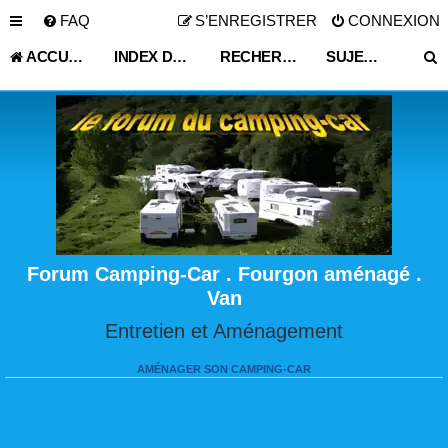
FAQ
S’ENREGISTRER
CONNEXION
ACCUEIL
INDEX DU FORUM
RECHERCHER
SUJETS SANS RÉPONSE
Forum Camping-Car . Fourgon aménagé .
Van
Entretien et Aménagement
AMÉNAGER SON CAMPING-CAR