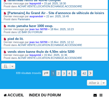
lanterneau rémis de 40X40 complet
a
o
s
Dernier message par
lepayntié
«
15 juil. 2025, 18:30
u
u
a
Posté dans
ACHAT.VENTE.LOCATION.ECHANGE.ACCESSOIRE
m
v
g
e
e
e
N
[Partenaire] Au Grand Air - Site d'annonce de véhicule de loisirs
s
a
o
s
Dernier message par
augrandair
«
22 avr. 2025, 16:49
u
u
a
Posté dans
Partenaire
m
v
g
e
e
e
N
moto yamaha fazer 1000 exup.
s
a
o
s
Dernier message par
jean luc 50700
«
18 févr. 2025, 10:23
u
u
a
Posté dans
LE BAR DU FORUM
m
v
g
e
e
e
N
pied de lit.
s
a
o
s
Dernier message par
jean luc 50700
«
15 févr. 2025, 12:12
u
u
a
Posté dans
ACHAT.VENTE.LOCATION.ECHANGE.ACCESSOIRE
m
v
g
e
e
e
N
vends store banne thule de 4,50m série 5200
s
a
o
s
Dernier message par
lepayntié
«
15 févr. 2025, 11:36
u
u
a
Posté dans
ACHAT.VENTE.LOCATION.ECHANGE.ACCESSOIRE
m
v
g
e
e
e
s
a
s
u
a
m
Page
1
sur
42
1
2
3
4
5
42
Suivante
839 résultats trouvés
g
…
e
e
s
s
Aller à
a
g
e
ACCUEIL
INDEX DU FORUM