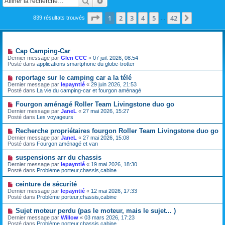
Rechercher
Recherche avancée
Page
1
sur
42
1
2
3
4
5
42
Suivante
839 résultats trouvés
…
Sujets
N
Cap Camping-Car
o
Dernier message par
Glen CCC
«
07 juil. 2026, 08:54
u
Posté dans
applications smartphone du globe-trotter
v
e
N
reportage sur le camping car a la télé
a
o
Dernier message par
lepayntié
«
29 juin 2026, 21:53
u
u
Posté dans
La vie du camping-car et fourgon aménagé
m
v
e
e
N
Fourgon aménagé Roller Team Livingstone duo go
s
a
o
s
Dernier message par
JaneL
«
27 mai 2026, 15:27
u
u
a
Posté dans
Les voyageurs
m
v
g
e
e
e
N
Recherche propriétaires fourgon Roller Team Livingstone duo go
s
a
o
s
Dernier message par
JaneL
«
27 mai 2026, 15:08
u
u
a
Posté dans
Fourgon aménagé et van
m
v
g
e
e
e
N
suspensions arr du chassis
s
a
o
s
Dernier message par
lepayntié
«
19 mai 2026, 18:30
u
u
a
Posté dans
Problème porteur,chassis,cabine
m
v
g
e
e
e
N
ceinture de sécurité
s
a
o
s
Dernier message par
lepayntié
«
12 mai 2026, 17:33
u
u
a
Posté dans
Problème porteur,chassis,cabine
m
v
g
e
e
e
N
Sujet moteur perdu (pas le moteur, mais le sujet... )
s
a
o
s
Dernier message par
Willow
«
03 mars 2026, 17:23
u
u
a
Posté dans
Problème porteur,chassis,cabine
m