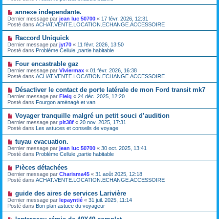
v
g
e
e
e
N
annexe independante.
s
a
o
s
Dernier message par
jean luc 50700
«
17 févr. 2026, 12:31
u
u
a
Posté dans
ACHAT.VENTE.LOCATION.ECHANGE.ACCESSOIRE
m
v
g
e
e
e
N
Raccord Uniquick
s
a
o
s
Dernier message par
jyt70
«
11 févr. 2026, 13:50
u
u
a
Posté dans
Problème Cellule ,partie habitable
m
v
g
e
e
e
N
Four encastrable gaz
s
a
o
s
Dernier message par
Viviermax
«
01 févr. 2026, 16:38
u
u
a
Posté dans
ACHAT.VENTE.LOCATION.ECHANGE.ACCESSOIRE
m
v
g
e
e
e
N
Désactiver le contact de porte latérale de mon Ford transit mk7
s
a
o
s
Dernier message par
Fleig
«
24 déc. 2025, 12:20
u
u
a
Posté dans
Fourgon aménagé et van
m
v
g
e
e
e
N
Voyager tranquille malgré un petit souci d’audition
s
a
o
s
Dernier message par
pit38f
«
20 nov. 2025, 17:31
u
u
a
Posté dans
Les astuces et conseils de voyage
m
v
g
e
e
e
N
tuyau evacuation.
s
a
o
s
Dernier message par
jean luc 50700
«
30 oct. 2025, 13:41
u
u
a
Posté dans
Problème Cellule ,partie habitable
m
v
g
e
e
e
N
Pièces détachées
s
a
o
s
Dernier message par
Charisma45
«
31 août 2025, 12:18
u
u
a
Posté dans
ACHAT.VENTE.LOCATION.ECHANGE.ACCESSOIRE
m
v
g
e
e
e
N
guide des aires de services Larivière
s
a
o
s
Dernier message par
lepayntié
«
31 juil. 2025, 11:14
u
u
a
Posté dans
Bon plan astuce du voyageur
m
v
g
e
e
e
N
s