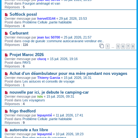
e
e
u
Posté dans
Fourgon aménagé et van
s
v
Réponses :
5
s
e
a
a
N
Softlock possl
g
u
o
Dernier message par
herve03144
«
29 juil. 2026, 15:53
e
m
u
Posté dans
Problème Cellule ,partie habitable
e
v
Réponses :
4
s
e
s
a
N
Carburant
a
u
o
Dernier message par
jean luc 50700
«
25 juil. 2026, 21:57
g
m
u
Posté dans
coup de gueule :commune autocaravane vendeur etc..
e
e
v
Réponses :
116
1
5
6
7
8
s
e
…
s
a
N
a
Projet Maroc 2026
u
o
g
m
Dernier message par
clucq
«
15 juil. 2026, 19:16
u
e
e
Posté dans
PAYS
v
s
Réponses :
6
e
s
a
N
a
Achat d'un déambulateur pour ma mère pendant nos voyages
u
o
g
Dernier message par
Thierry Garcia
«
15 juil. 2026, 16:31
m
u
e
Posté dans
Les astuces et conseils de voyage
e
v
Réponses :
1
s
e
s
a
N
nouvelle par ici, je debute le camping-car
a
u
o
Dernier message par
isis
«
15 juil. 2026, 09:31
g
m
u
Posté dans
Les voyageurs
e
e
v
Réponses :
4
s
e
s
a
N
frigo thedford
a
u
o
Dernier message par
lepayntié
«
11 juil. 2026, 17:41
g
m
u
Posté dans
Problème Cellule ,partie habitable
e
e
v
Réponses :
9
s
e
s
a
N
autoroute a fux libre
a
u
o
Dernier message par
lepayntié
«
10 juil. 2026, 18:23
g
m
u
Posté dans
Bon plan astuce du voyageur