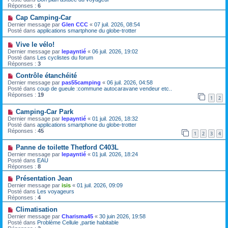
e
e
v
Réponses :
6
s
e
s
a
N
Cap Camping-Car
a
u
o
Dernier message par
Glen CCC
«
07 juil. 2026, 08:54
g
m
u
Posté dans
applications smartphone du globe-trotter
e
e
v
s
e
N
Vive le vélo!
s
a
o
Dernier message par
lepayntié
«
06 juil. 2026, 19:02
a
u
u
Posté dans
Les cyclistes du forum
g
m
v
Réponses :
3
e
e
e
s
a
N
Contrôle étanchéité
s
u
o
Dernier message par
pas55camping
«
06 juil. 2026, 04:58
a
m
u
Posté dans
coup de gueule :commune autocaravane vendeur etc..
g
e
v
Réponses :
19
e
1
2
s
e
s
a
N
a
Camping-Car Park
u
o
g
m
Dernier message par
lepayntié
«
01 juil. 2026, 18:32
u
e
e
Posté dans
applications smartphone du globe-trotter
v
s
Réponses :
45
1
2
3
4
e
s
a
a
N
Panne de toilette Thetford C403L
u
g
o
m
e
Dernier message par
lepayntié
«
01 juil. 2026, 18:24
u
e
Posté dans
EAU
v
s
Réponses :
8
e
s
a
N
a
Présentation Jean
u
o
g
Dernier message par
isis
«
01 juil. 2026, 09:09
m
u
e
Posté dans
Les voyageurs
e
v
Réponses :
4
s
e
s
a
N
Climatisation
a
u
o
Dernier message par
Charisma45
«
30 juin 2026, 19:58
g
m
u
Posté dans
Problème Cellule ,partie habitable
e
e
v