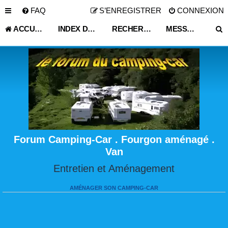
FAQ
S’ENREGISTRER
CONNEXION
ACCUEIL
INDEX DU FORUM
RECHERCHER
MESSAGES NON LUS
Forum Camping-Car . Fourgon aménagé .
Van
Entretien et Aménagement
AMÉNAGER SON CAMPING-CAR