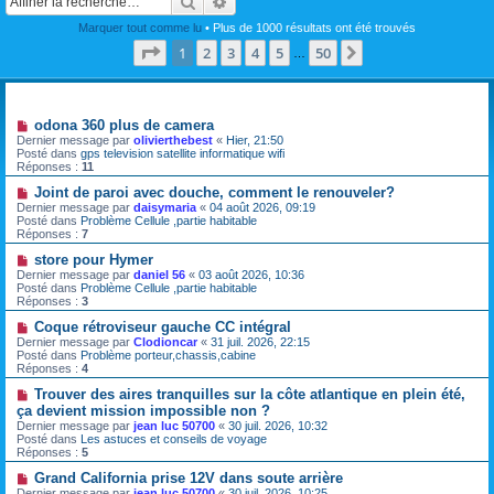
Rechercher
Recherche avancée
Marquer tout comme lu
• Plus de 1000 résultats ont été trouvés
Page
1
sur
50
1
2
3
4
5
50
Suivante
…
Sujets
N
odona 360 plus de camera
o
Dernier message par
olivierthebest
«
Hier, 21:50
u
Posté dans
gps television satellite informatique wifi
v
Réponses :
11
e
a
N
Joint de paroi avec douche, comment le renouveler?
u
o
Dernier message par
daisymaria
«
04 août 2026, 09:19
m
u
Posté dans
Problème Cellule ,partie habitable
e
v
Réponses :
7
s
e
s
a
N
store pour Hymer
a
u
o
Dernier message par
daniel 56
«
03 août 2026, 10:36
g
m
u
Posté dans
Problème Cellule ,partie habitable
e
e
v
Réponses :
3
s
e
s
a
N
Coque rétroviseur gauche CC intégral
a
u
o
Dernier message par
Clodioncar
«
31 juil. 2026, 22:15
g
m
u
Posté dans
Problème porteur,chassis,cabine
e
e
v
Réponses :
4
s
e
s
a
N
Trouver des aires tranquilles sur la côte atlantique en plein été,
a
u
o
ça devient mission impossible non ?
g
m
u
Dernier message par
jean luc 50700
«
30 juil. 2026, 10:32
e
e
v
Posté dans
Les astuces et conseils de voyage
s
e
Réponses :
5
s
a
a
u
N
Grand California prise 12V dans soute arrière
g
m
o
Dernier message par
jean luc 50700
«
30 juil. 2026, 10:25