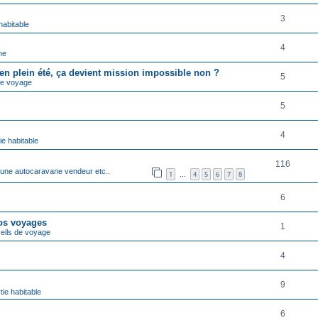
3
habitable
4
ne
e en plein été, ça devient mission impossible non ?
5
de voyage
5
4
ie habitable
116
une autocaravane vendeur etc..
1
4
5
6
7
8
…
6
os voyages
1
eils de voyage
4
9
tie habitable
6