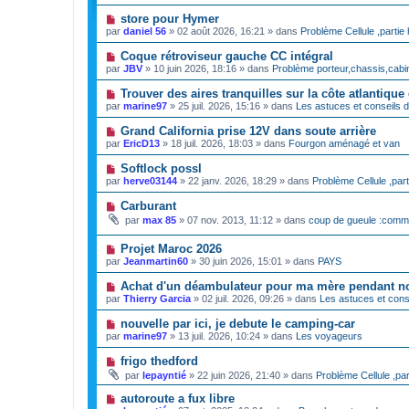
u
v
N
store pour Hymer
e
o
par
daniel 56
»
02 août 2026, 16:21
» dans
Problème Cellule ,partie 
a
u
u
v
N
Coque rétroviseur gauche CC intégral
m
e
o
e
par
JBV
»
10 juin 2026, 18:16
» dans
Problème porteur,chassis,cabi
a
u
s
u
v
s
N
Trouver des aires tranquilles sur la côte atlantiqu
m
e
a
o
e
par
marine97
»
25 juil. 2026, 15:16
» dans
Les astuces et conseils 
a
g
u
s
u
e
v
s
N
Grand California prise 12V dans soute arrière
m
e
a
o
e
par
EricD13
»
18 juil. 2026, 18:03
» dans
Fourgon aménagé et van
a
g
u
s
u
e
v
s
N
Softlock possl
m
e
a
o
e
par
herve03144
»
22 janv. 2026, 18:29
» dans
Problème Cellule ,part
a
g
u
s
u
e
v
s
N
Carburant
m
e
a
o
e
par
max 85
»
07 nov. 2013, 11:12
» dans
coup de gueule :comm
a
g
u
s
u
e
v
s
m
N
Projet Maroc 2026
e
a
e
o
a
g
par
Jeanmartin60
»
30 juin 2026, 15:01
» dans
PAYS
s
u
u
e
s
v
m
N
Achat d'un déambulateur pour ma mère pendant n
a
e
e
o
g
par
Thierry Garcia
»
02 juil. 2026, 09:26
» dans
Les astuces et cons
a
s
u
e
u
s
v
N
nouvelle par ici, je debute le camping-car
m
a
e
o
e
g
par
marine97
»
13 juil. 2026, 10:24
» dans
Les voyageurs
a
u
s
e
u
v
s
N
frigo thedford
m
e
a
o
e
par
lepayntié
»
22 juin 2026, 21:40
» dans
Problème Cellule ,par
a
g
u
s
u
e
v
s
N
autoroute a fux libre
m
e
a
o
e