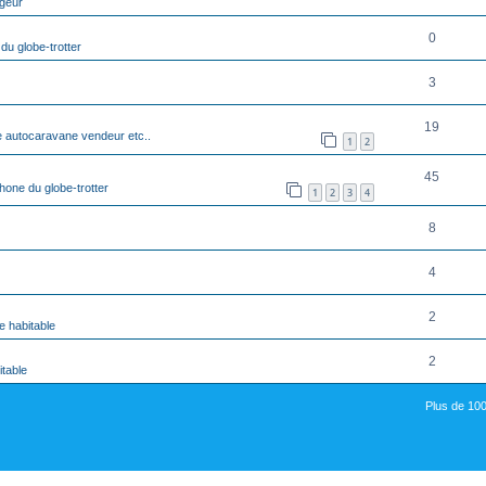
geur
0
du globe-trotter
3
19
 autocaravane vendeur etc..
1
2
45
hone du globe-trotter
1
2
3
4
8
4
2
e habitable
2
itable
Plus de 100