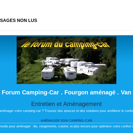
SAGES NON LUS
Forum Camping-Car . Fourgon aménagé . Van
Entretien et Aménagement
 aménager votre camping-car ? Trouvez des astuces et des solutions pour améliorer le confor
AMÉNAGER SON CAMPING-CAR
nseils pour aménager : lits, rangements, cuisine, et plus encore pour optimiser votre confort s