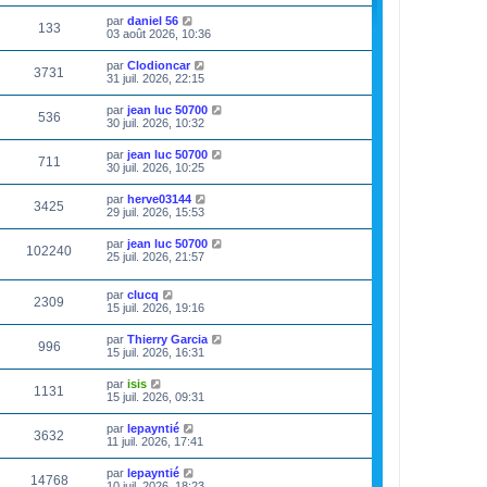
par
daniel 56
133
03 août 2026, 10:36
par
Clodioncar
3731
31 juil. 2026, 22:15
par
jean luc 50700
536
30 juil. 2026, 10:32
par
jean luc 50700
711
30 juil. 2026, 10:25
par
herve03144
3425
29 juil. 2026, 15:53
par
jean luc 50700
102240
25 juil. 2026, 21:57
par
clucq
2309
15 juil. 2026, 19:16
par
Thierry Garcia
996
15 juil. 2026, 16:31
par
isis
1131
15 juil. 2026, 09:31
par
lepayntié
3632
11 juil. 2026, 17:41
par
lepayntié
14768
10 juil. 2026, 18:23