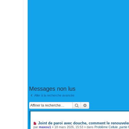
Messages non lus
Aller à la recherche avancée
Rechercher
Recherche avancée
SUJETS
N
Joint de paroi avec douche, comment le renouvele
o
par
maxou1
»
18 mars 2026, 15:53
» dans
Problème Cellule ,partie 