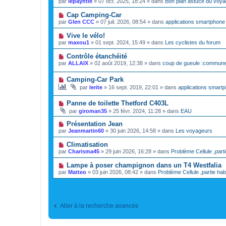
par
lepayntié
»
07 oct. 2025, 18:24
» dans
Bon plan astuce du voya
a
g
u
s
u
e
v
s
N
Cap Camping-Car
m
e
a
o
e
par
Glen CCC
»
07 juil. 2026, 08:54
» dans
applications smartphone 
a
g
u
s
u
e
v
s
N
Vive le vélo!
m
e
a
o
e
par
maxou1
»
01 sept. 2024, 15:49
» dans
Les cyclistes du forum
a
g
u
s
u
e
v
s
N
Contrôle étanchéité
m
e
a
o
e
par
ALLAIX
»
02 août 2019, 12:38
» dans
coup de gueule :commune
a
g
u
s
u
e
v
s
m
N
Camping-Car Park
e
a
e
o
a
g
par
lerite
»
16 sept. 2019, 22:01
» dans
applications smartp
s
u
u
e
s
v
m
a
N
Panne de toilette Thetford C403L
e
e
g
o
a
s
par
giroman35
»
25 févr. 2024, 11:28
» dans
EAU
e
u
u
s
v
m
a
N
Présentation Jean
e
e
g
o
par
Jeanmartin60
»
30 juin 2026, 14:58
» dans
Les voyageurs
a
s
e
u
u
s
v
N
Climatisation
m
a
e
o
e
g
par
Charisma45
»
29 juin 2026, 16:28
» dans
Problème Cellule ,parti
a
u
s
e
u
v
s
N
Lampe à poser champignon dans un T4 Westfalia
m
e
a
o
e
par
Matteo
»
03 juin 2026, 08:42
» dans
Problème Cellule ,partie hab
a
g
u
s
u
e
v
s
m
e
a
e
a
g
s
u
e
s
Aller à la recherche avancée
m
a
e
g
s
e
s