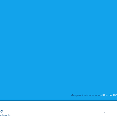
Marquer tout comme lu
• Plus de 100
RÉPONSES
r?
7
habitable