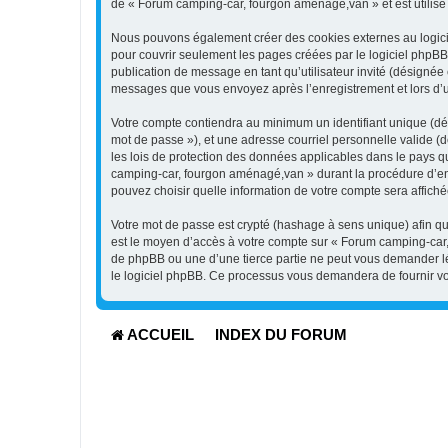
de « Forum camping-car, fourgon aménagé,van » et est utilisé p
Nous pouvons également créer des cookies externes au logici
pour couvrir seulement les pages créées par le logiciel phpBB.
publication de message en tant qu’utilisateur invité (désignée
messages que vous envoyez après l’enregistrement et lors d’
Votre compte contiendra au minimum un identifiant unique (dési
mot de passe »), et une adresse courriel personnelle valide (
les lois de protection des données applicables dans le pays q
camping-car, fourgon aménagé,van » durant la procédure d’enre
pouvez choisir quelle information de votre compte sera affiché
Votre mot de passe est crypté (hashage à sens unique) afin qu’
est le moyen d’accès à votre compte sur « Forum camping-ca
de phpBB ou une d’une tierce partie ne peut vous demander lég
le logiciel phpBB. Ce processus vous demandera de fournir vot
ACCUEIL
INDEX DU FORUM