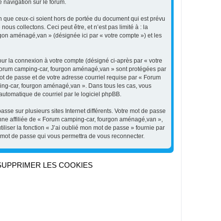
 navigation sur le forum.
 que ceux-ci soient hors de portée du document qui est prévu
s collectons. Ceci peut être, et n’est pas limité à : la
rgon aménagé,van » (désignée ici par « votre compte ») et les
our la connexion à votre compte (désigné ci-après par « votre
 « Forum camping-car, fourgon aménagé,van » sont protégées par
ot de passe et de votre adresse courriel requise par « Forum
ping-car, fourgon aménagé,van ». Dans tous les cas, vous
automatique de courriel par le logiciel phpBB.
sse sur plusieurs sites Internet différents. Votre mot de passe
ne affiliée de « Forum camping-car, fourgon aménagé,van »,
iser la fonction « J’ai oublié mon mot de passe » fournie par
u mot de passe qui vous permettra de vous reconnecter.
SUPPRIMER LES COOKIES
Heures au format
UTC+02:00