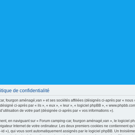
ique de confidentialité
r, fourgon aménagé,van » et ses sociétés affiliées (désignés ci-après par « nous »
ésigné ci-après par « ils », « eux », « leur », « logiciel phpBB », « www.phpbb.co
’utilisation de votre part (désignée ci-après par « vos informations »).
ent, en naviguant sur « Forum camping-car, fourgon aménagé,van », le logiciel php
vigateur Internet de votre ordinateur. Les deux premiers cookies ne contiennent qu’un 
on-id »), qui vous sont automatiquement assignés par le logiciel phpBB. Un troisièm