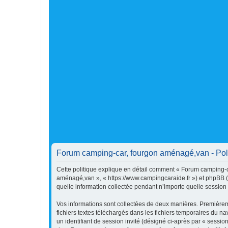
Forum camping-car, fourgon aménagé,van - Polit
Cette politique explique en détail comment « Forum camping-ca
aménagé,van », « https://www.campingcaraide.fr ») et phpBB (d
quelle information collectée pendant n’importe quelle session d
Vos informations sont collectées de deux manières. Premièrem
fichiers textes téléchargés dans les fichiers temporaires du na
un identifiant de session invité (désigné ci-après par « sessi