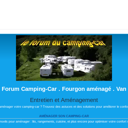
Forum Camping-Car . Fourgon aménagé . Van
Entretien et Aménagement
 aménager votre camping-car ? Trouvez des astuces et des solutions pour améliorer le confor
AMÉNAGER SON CAMPING-CAR
nseils pour aménager : lits, rangements, cuisine, et plus encore pour optimiser votre confort s