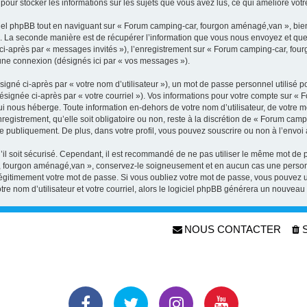
our stocker les informations sur les sujets que vous avez lus, ce qui améliore votre
el phpBB tout en naviguant sur « Forum camping-car, fourgon aménagé,van », bien
 La seconde manière est de récupérer l’information que vous nous envoyez et que nou
 ci-après par « messages invités »), l’enregistrement sur « Forum camping-car, fou
une connexion (désignés ici par « vos messages »).
gné ci-après par « votre nom d’utilisateur »), un mot de passe personnel utilisé p
désignée ci-après par « votre courriel »). Vos informations pour votre compte sur
ui nous héberge. Toute information en-dehors de votre nom d’utilisateur, de votre m
gistrement, qu’elle soit obligatoire ou non, reste à la discrétion de « Forum cam
e publiquement. De plus, dans votre profil, vous pouvez souscrire ou non à l’envoi 
il soit sécurisé. Cependant, il est recommandé de ne pas utiliser le même mot de pa
r, fourgon aménagé,van », conservez-le soigneusement et en aucun cas une person
itimement votre mot de passe. Si vous oubliez votre mot de passe, vous pouvez util
re nom d’utilisateur et votre courriel, alors le logiciel phpBB générera un nouvea
NOUS CONTACTER