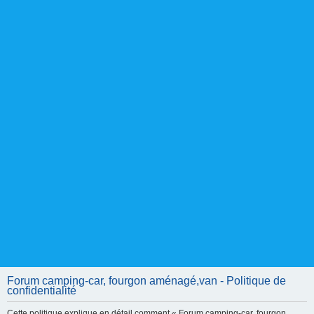
Forum camping-car, fourgon aménagé,van - Politique de
confidentialité
Cette politique explique en détail comment « Forum camping-car, fourgon