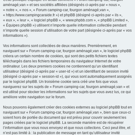
aménagé,van » et ses sociétés affiliées (désignés ci-après par « nous »,
« notre », « nos », « Forum camping-car, fourgon aménagé,van »,
« https://www.campingcaraide.fr ») et phpBB (désigné ci-après par « ils »,
« eux », « leur », « logiciel phpBB », « www.phpbb.com », « phpBB Limited »,
« Équipes phpBB ») utilisent n’importe quelle information collectée pendant
n’importe quelle session d’utilisation de votre part (désignée ci-après par « vos
informations »).
Vos informations sont collectées de deux manières. Premièrement, en
naviguant sur « Forum camping-car, fourgon aménagé,van », le logiciel phpBB
créera un certain nombre de cookies, qui sont des petits fichiers textes
téléchargés dans les fichiers temporaires du navigateur Internet de votre
ordinateur. Les deux premiers cookies ne contiennent qu’un identifiant
utilisateur (désigné ci-après par « user-id ») et un identifiant de session invité
(désigné ci-après par « session-id »), qui vous sont automatiquement assignés
par le logiciel phpBB. Un troisième cookie sera créé une fois que vous
naviguerez sur les sujets de « Forum camping-car, fourgon aménagé,van » et
est utilisé pour stocker les informations sur les sujets que vous avez lus, ce qui
améliore votre navigation sur le forum.
Nous pouvons également créer des cookies externes au logiciel phpBB tout en
naviguant sur « Forum camping-car, fourgon aménagé,van », bien que ceux-ci
soient hors de portée du document qui est prévu pour couvrir seulement les
pages créées par le logiciel phpBB. La seconde manière est de récupérer
l’information que vous nous envoyez et que nous collectons. Ceci peut être, et
n’est pas limité à : la publication de message en tant qu’utilisateur invité