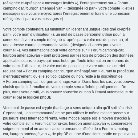
(désignée ci-après par « messages invités »), l’enregistrement sur « Forum
camping-car, fourgon aménagé,van » (désignée ici par « votre compte ») et les
messages que vous envoyez après l’enregistrement et lors d’une connexion
(désignés ici par « vos messages »).
Votre compte contiendra au minimum un identifiant unique (désigné ci-après
par « votre nom d’utilisateur »), un mot de passe personnel utilisé pour la
connexion à votre compte (désigné ci-après par « votre mot de passe »), et
une adresse courriel personnelle valide (désignée ci-après par « votre
courriel »). Vos informations pour votre compte sur « Forum camping-car,
fourgon aménagé,van » sont protégées par les lois de protection des données
applicables dans le pays qui nous héberge. Toute information en-dehors de
votre nom d’utilisateur, de votre mot de passe et de votre adresse courriel
requise par « Forum camping-car, fourgon aménagé,van » durant la procédure
d’enregistrement, qu’elle soit obligatoire ou non, reste à la discrétion de
« Forum camping-car, fourgon aménagé,van ». Dans tous les cas, vous pouvez
choisir quelle information de votre compte sera affichée publiquement. De
plus, dans votre profil, vous pouvez souscrire ou non à l’envoi automatique de
courriel par le logiciel phpBB.
Votre mot de passe est crypté (hashage à sens unique) afin qu’il soit sécurisé.
Cependant, il est recommandé de ne pas utiliser le même mot de passe sur
plusieurs sites Internet différents. Votre mot de passe est le moyen d’accès à
votre compte sur « Forum camping-car, fourgon aménagé,van », conservez-le
soigneusement et en aucun cas une personne affiliée de « Forum camping-
car, fourgon aménagé,van », de phpBB ou une d’une tierce partie ne peut vous