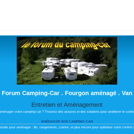
Forum Camping-Car . Fourgon aménagé . Van
Entretien et Aménagement
 aménager votre camping-car ? Trouvez des astuces et des solutions pour améliorer le confor
AMÉNAGER SON CAMPING-CAR
nseils pour aménager : lits, rangements, cuisine, et plus encore pour optimiser votre confort s