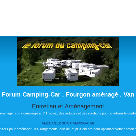
Forum Camping-Car . Fourgon aménagé . Van
Entretien et Aménagement
 aménager votre camping-car ? Trouvez des astuces et des solutions pour améliorer le confor
AMÉNAGER SON CAMPING-CAR
nseils pour aménager : lits, rangements, cuisine, et plus encore pour optimiser votre confort s