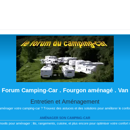
Forum Camping-Car . Fourgon aménagé . Van
Entretien et Aménagement
 aménager votre camping-car ? Trouvez des astuces et des solutions pour améliorer le confor
AMÉNAGER SON CAMPING-CAR
nseils pour aménager : lits, rangements, cuisine, et plus encore pour optimiser votre confort s