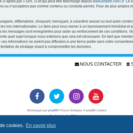
 ci-après par « GPL ») et qui peut être téléchargé depuis
www.phpbb.com
. Le 
s ou n’acceptons pas comme contenu ou conduite permis. Pour de plus amples info
lgaire, diffamatoire, choquant, menaçant, à caractère sexuel ou tout autre contenu
s lois internationales. Le faire peut vous mener à un bannissement immédiat et pe
ous les messages sont enregistrées pour aider au renforcement de ces conditions. 
orte quel sujet lorsque nous estimons que cela est nécessaire. En tant que membr
 ces informations ne soient pas diffusées à une tierce partie sans votre consente
entative de piratage visant à compromettre les données.
NOUS CONTACTER
Développé par
phpBB
® Forum Software © phpBB Limited
Traduit par
phpBB-fr.com
Confidentialité
|
Conditions
 de cookies.
En savoir plus