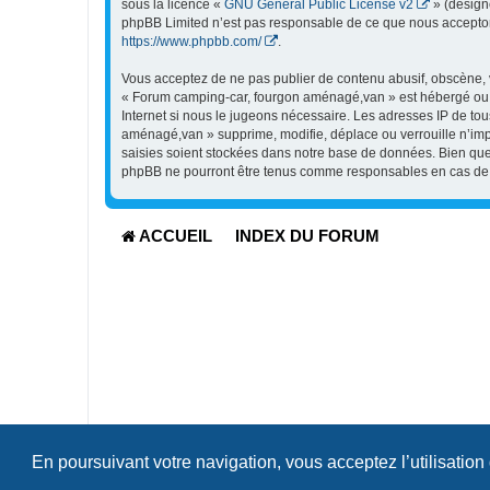
sous la licence «
GNU General Public License v2
» (désigné
phpBB Limited n’est pas responsable de ce que nous accepton
https://www.phpbb.com/
.
Vous acceptez de ne pas publier de contenu abusif, obscène, vu
« Forum camping-car, fourgon aménagé,van » est hébergé ou le
Internet si nous le jugeons nécessaire. Les adresses IP de t
aménagé,van » supprime, modifie, déplace ou verrouille n’imp
saisies soient stockées dans notre base de données. Bien que
phpBB ne pourront être tenus comme responsables en cas de t
ACCUEIL
INDEX DU FORUM
En poursuivant votre navigation, vous acceptez l’utilisation