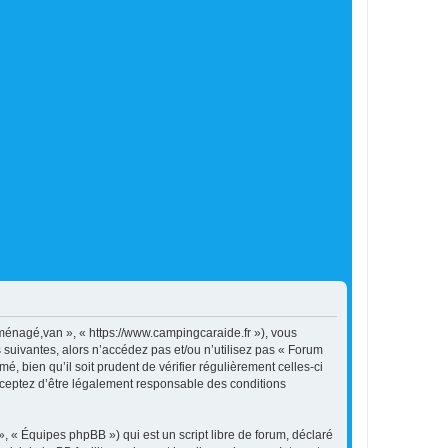
énagé,van », « https://www.campingcaraide.fr »), vous
suivantes, alors n’accédez pas et/ou n’utilisez pas « Forum
 bien qu’il soit prudent de vérifier régulièrement celles-ci
ceptez d’être légalement responsable des conditions
, « Équipes phpBB ») qui est un script libre de forum, déclaré