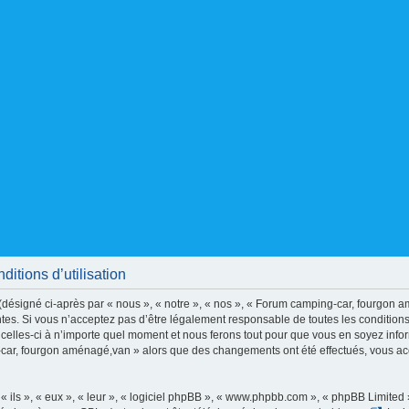
tions d’utilisation
signé ci-après par « nous », « notre », « nos », « Forum camping-car, fourgon am
es. Si vous n’acceptez pas d’être légalement responsable de toutes les conditions 
les-ci à n’importe quel moment et nous ferons tout pour que vous en soyez informé,
-car, fourgon aménagé,van » alors que des changements ont été effectués, vous ac
ils », « eux », « leur », « logiciel phpBB », « www.phpbb.com », « phpBB Limited »