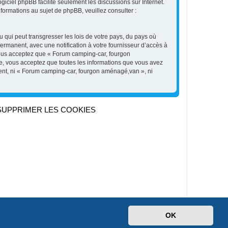
logiciel phpBB facilite seulement les discussions sur Internet.
rmations au sujet de phpBB, veuillez consulter :
 qui peut transgresser les lois de votre pays, du pays où
rmanent, avec une notification à votre fournisseur d’accès à
Vous acceptez que « Forum camping-car, fourgon
e, vous acceptez que toutes les informations que vous avez
ment, ni « Forum camping-car, fourgon aménagé,van », ni
SUPPRIMER LES COOKIES
Heures au format
UTC+02:00
OK