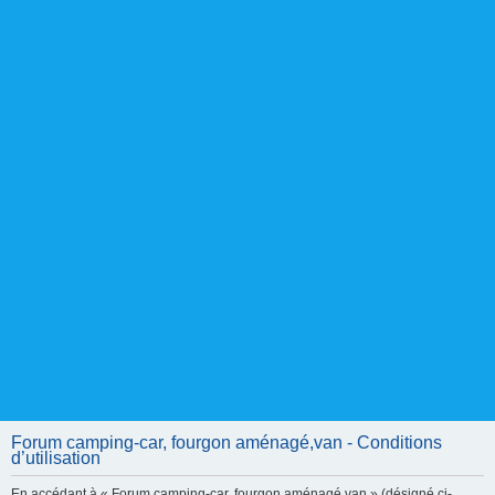
Forum camping-car, fourgon aménagé,van - Conditions
d’utilisation
En accédant à « Forum camping-car, fourgon aménagé,van » (désigné ci-