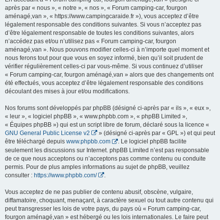
après par « nous », « notre », « nos », « Forum camping-car, fourgon
aménagé,van », « https://www.campingcaraide.fr »), vous acceptez d’être
légalement responsable des conditions suivantes. Si vous n’acceptez pas
d’être légalement responsable de toutes les conditions suivantes, alors
n’accédez pas et/ou n’utilisez pas « Forum camping-car, fourgon
aménagé,van ». Nous pouvons modifier celles-ci à n’importe quel moment et
nous ferons tout pour que vous en soyez informé, bien qu’il soit prudent de
vérifier régulièrement celles-ci par vous-même. Si vous continuez d’utiliser
« Forum camping-car, fourgon aménagé,van » alors que des changements ont
été effectués, vous acceptez d’être légalement responsable des conditions
découlant des mises à jour et/ou modifications.
Nos forums sont développés par phpBB (désigné ci-après par « ils », « eux »,
« leur », « logiciel phpBB », « www.phpbb.com », « phpBB Limited »,
« Équipes phpBB ») qui est un script libre de forum, déclaré sous la licence «
GNU General Public License v2
» (désigné ci-après par « GPL ») et qui peut
être téléchargé depuis
www.phpbb.com
. Le logiciel phpBB facilite
seulement les discussions sur Internet. phpBB Limited n’est pas responsable
de ce que nous acceptons ou n’acceptons pas comme contenu ou conduite
permis. Pour de plus amples informations au sujet de phpBB, veuillez
consulter :
https://www.phpbb.com/
.
Vous acceptez de ne pas publier de contenu abusif, obscène, vulgaire,
diffamatoire, choquant, menaçant, à caractère sexuel ou tout autre contenu qui
peut transgresser les lois de votre pays, du pays où « Forum camping-car,
fourgon aménagé,van » est hébergé ou les lois internationales. Le faire peut