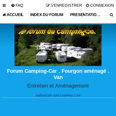
FAQ
S’ENREGISTRER
CONNEXION
ACCUEIL
INDEX DU FORUM
PRESENTATION SI VOUS LE SOUHAITEZ
Forum Camping-Car . Fourgon aménagé .
Van
Entretien et Aménagement
AMÉNAGER SON CAMPING-CAR