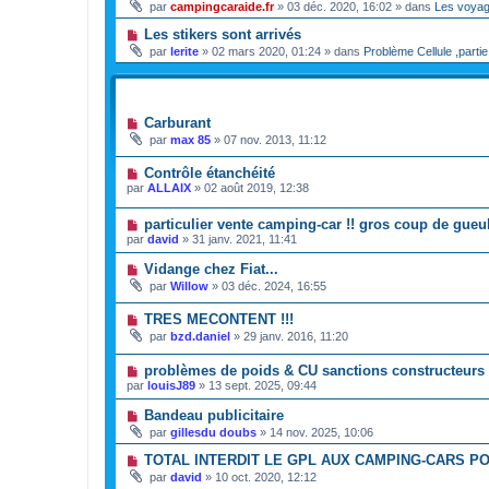
par
campingcaraide.fr
»
03 déc. 2020, 16:02
» dans
Les voya
Les stikers sont arrivés
par
lerite
»
02 mars 2020, 01:24
» dans
Problème Cellule ,partie
SUJETS
Carburant
par
max 85
»
07 nov. 2013, 11:12
Contrôle étanchéité
par
ALLAIX
»
02 août 2019, 12:38
particulier vente camping-car !! gros coup de gueul
par
david
»
31 janv. 2021, 11:41
Vidange chez Fiat...
par
Willow
»
03 déc. 2024, 16:55
TRES MECONTENT !!!
par
bzd.daniel
»
29 janv. 2016, 11:20
problèmes de poids & CU sanctions constructeurs
par
louisJ89
»
13 sept. 2025, 09:44
Bandeau publicitaire
par
gillesdu doubs
»
14 nov. 2025, 10:06
TOTAL INTERDIT LE GPL AUX CAMPING-CARS P
par
david
»
10 oct. 2020, 12:12