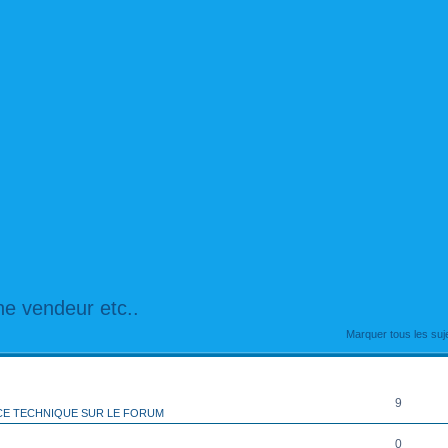
e vendeur etc..
rcher
echerche avancée
Marquer tous les su
RÉPONSES
9
CE TECHNIQUE SUR LE FORUM
0