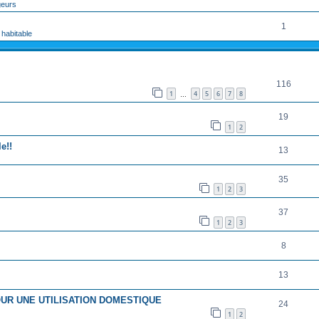
geurs
1
 habitable
RÉPONSES
116
1
4
5
6
7
8
…
19
1
2
e!!
13
35
1
2
3
37
1
2
3
8
13
OUR UNE UTILISATION DOMESTIQUE
24
1
2