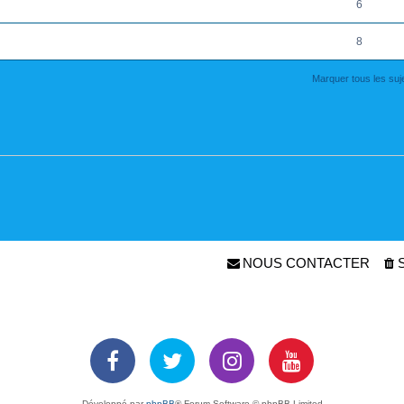
6
8
Marquer tous les su
NOUS CONTACTER
Développé par
phpBB
® Forum Software © phpBB Limited