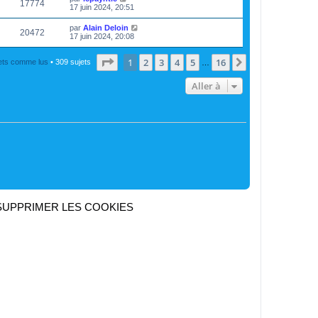
17774
17 juin 2024, 20:51
par
Alain Deloin
20472
17 juin 2024, 20:08
Page
1
sur
16
1
2
3
4
5
16
Suivante
jets comme lus
• 309 sujets
…
Aller à
SUPPRIMER LES COOKIES
Heures au format
UTC+02:00