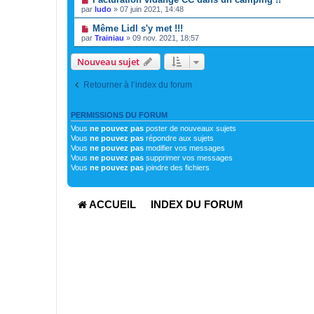
par
ludo
»
07 juin 2021, 14:48
Même Lidl s'y met !!!
par
Trainiau
»
09 nov. 2021, 18:57
Nouveau sujet
Retourner à l’index du forum
PERMISSIONS DU FORUM
Vous
ne pouvez pas
poster de nouveaux sujets
Vous
ne pouvez pas
répondre aux sujets
Vous
ne pouvez pas
modifier vos messages
Vous
ne pouvez pas
supprimer vos messages
Vous
ne pouvez pas
joindre des fichiers
ACCUEIL
INDEX DU FORUM