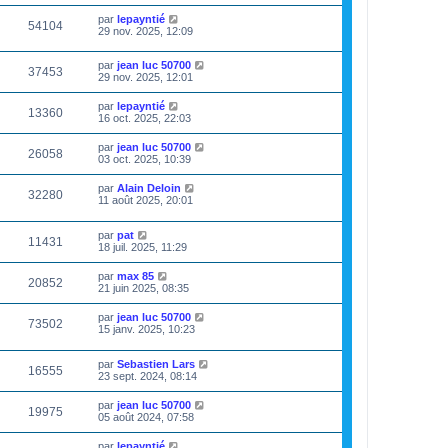
par
lepayntié
54104
29 nov. 2025, 12:09
par
jean luc 50700
37453
29 nov. 2025, 12:01
par
lepayntié
13360
16 oct. 2025, 22:03
par
jean luc 50700
26058
03 oct. 2025, 10:39
par
Alain Deloin
32280
11 août 2025, 20:01
par
pat
11431
18 juil. 2025, 11:29
par
max 85
20852
21 juin 2025, 08:35
par
jean luc 50700
73502
15 janv. 2025, 10:23
par
Sebastien Lars
16555
23 sept. 2024, 08:14
par
jean luc 50700
19975
05 août 2024, 07:58
par
lepayntié