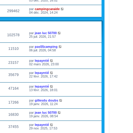
03 déc. 2020, 16:02
par
campingcaraide
299462
04 déc. 2024, 14:24
VUES
DERNIER MESSAGE
par
jean luc 50700
102578
25 juil. 2026, 21:57
par
pas55camping
11510
06 juil. 2026, 04:58
par
lepayntié
23157
02 mars 2026, 23:00
par
lepayntié
35679
22 févr. 2026, 17:42
par
lepayntié
47164
13 févr. 2026, 18:01
par
gillesdu doubs
17266
19 janv. 2026, 11:24
par
jean luc 50700
16830
19 janv. 2026, 08:54
par
lepayntié
37455
29 nov. 2025, 17:53