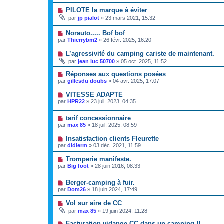
PILOTE la marque à éviter
par
jp pialot
»
23 mars 2021, 15:32
Norauto..... Bof bof
par
Thierrybm2
»
26 févr. 2025, 16:20
L’agressivité du camping cariste de maintenant.
par
jean luc 50700
»
05 oct. 2025, 11:52
Réponses aux questions posées
par
gillesdu doubs
»
04 avr. 2025, 17:07
VITESSE ADAPTE
par
HPR22
»
23 juil. 2023, 04:35
tarif concessionnaire
par
max 85
»
18 juil. 2025, 08:59
Insatisfaction clients Fleurette
par
didierm
»
03 déc. 2021, 11:59
Tromperie manifeste.
par
Big foot
»
28 juin 2016, 08:33
Berger-camping à fuir.
par
Dom26
»
18 juin 2024, 17:49
Vol sur aire de CC
par
max 85
»
19 juin 2024, 11:28
Facturation vidange CC dans un camping !!