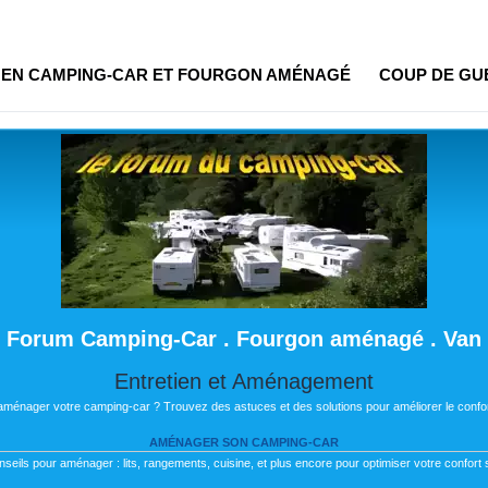
R EN CAMPING-CAR ET FOURGON AMÉNAGÉ
COUP DE GU
Forum Camping-Car . Fourgon aménagé . Van
Entretien et Aménagement
 aménager votre camping-car ? Trouvez des astuces et des solutions pour améliorer le confor
AMÉNAGER SON CAMPING-CAR
nseils pour aménager : lits, rangements, cuisine, et plus encore pour optimiser votre confort s