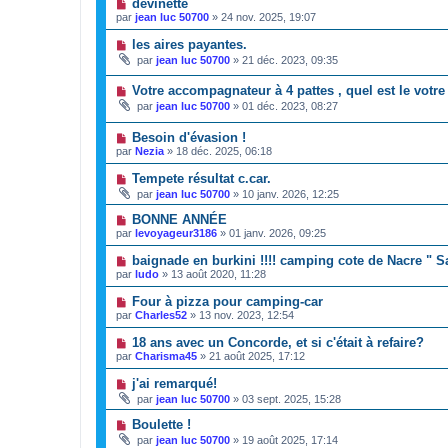
devinette
par
jean luc 50700
»
24 nov. 2025, 19:07
les aires payantes.
par
jean luc 50700
»
21 déc. 2023, 09:35
Votre accompagnateur à 4 pattes , quel est le votre
par
jean luc 50700
»
01 déc. 2023, 08:27
Besoin d'évasion !
par
Nezia
»
18 déc. 2025, 06:18
Tempete résultat c.car.
par
jean luc 50700
»
10 janv. 2026, 12:25
BONNE ANNÉE
par
levoyageur3186
»
01 janv. 2026, 09:25
baignade en burkini !!!! camping cote de Nacre " 
par
ludo
»
13 août 2020, 11:28
Four à pizza pour camping-car
par
Charles52
»
13 nov. 2023, 12:54
18 ans avec un Concorde, et si c'était à refaire?
par
Charisma45
»
21 août 2025, 17:12
j'ai remarqué!
par
jean luc 50700
»
03 sept. 2025, 15:28
Boulette !
par
jean luc 50700
»
19 août 2025, 17:14