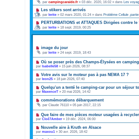
par
campingcaraide.fr
»
03 déc. 2020, 16:02
» dans
Les voya
Les stikers sont arrivés
par
lerite
»
02 mars 2020, 01:24
» dans
Problème Cellule ,partie
PERTURBATIONS et ATTAQUES Dirigées contre le 
par
lerite
»
18 sept. 2019, 00:25
SUJETS
image du jour
par
lerite
»
24 sept. 2019, 18:43
Où se poser près des Champs-Élysées en camping
par
Isabelle58
»
15 juin 2026, 08:37
Votre avis sur le moteur pas à pas NEMA 17 ?
par
leon25
»
18 juin 2026, 07:40
Quelqu'un a tenté le camping-car pour un séjour 
par
MaxenceT
»
20 mai 2026, 14:42
commémorations débarquement
par
Claude 76110
»
05 juin 2017, 22:15
Que faire de mes pièces moteur usagées à recycler
par
Cloé7Amber
»
19 déc. 2024, 06:00
Nouvelle aire à Kruth en Alsace
par
maxou1
»
30 avr. 2026, 18:42