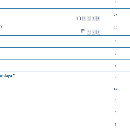
4
57
1
2
3
4
 ?
44
1
2
3
4
3
9
Sandaya "
9
14
3
9
1