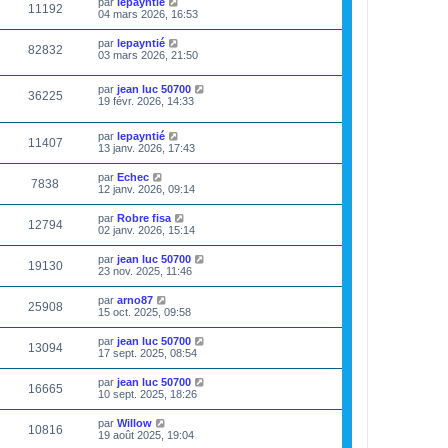
par
lepayntié
11192
04 mars 2026, 16:53
par
lepayntié
82832
03 mars 2026, 21:50
par
jean luc 50700
36225
19 févr. 2026, 14:33
par
lepayntié
11407
13 janv. 2026, 17:43
par
Echec
7838
12 janv. 2026, 09:14
par
Robre fisa
12794
02 janv. 2026, 15:14
par
jean luc 50700
19130
23 nov. 2025, 11:46
par
arno87
25908
15 oct. 2025, 09:58
par
jean luc 50700
13094
17 sept. 2025, 08:54
par
jean luc 50700
16665
10 sept. 2025, 18:26
par
Willow
10816
19 août 2025, 19:04