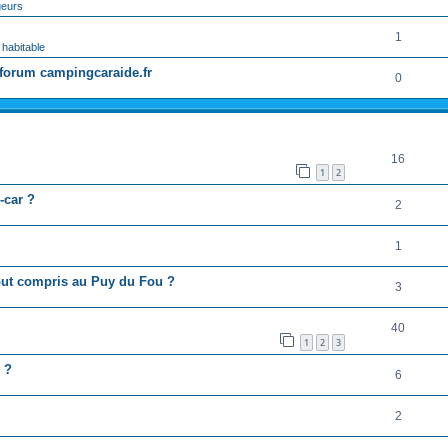
geurs
1
 habitable
forum campingcaraide.fr
0
RÉPONSES
16
1
2
-car ?
2
1
tout compris au Puy du Fou ?
3
40
1
2
3
 ?
6
2