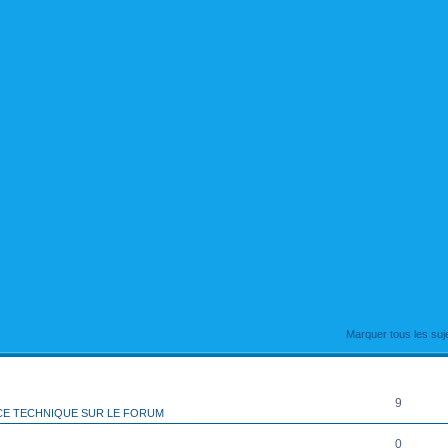
rcher
echerche avancée
Marquer tous les su
RÉPONSES
9
CE TECHNIQUE SUR LE FORUM
0