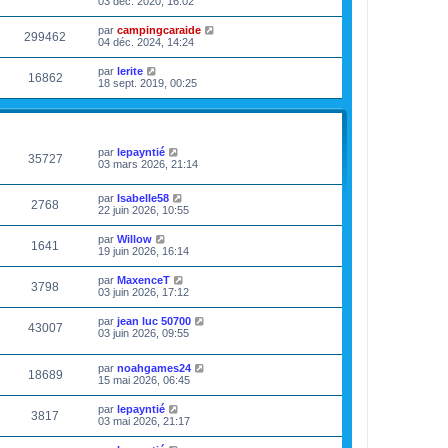
03 déc. 2020, 16:02
par
campingcaraide
299462
04 déc. 2024, 14:24
par
lerite
16862
18 sept. 2019, 00:25
VUES
DERNIER MESSAGE
par
lepayntié
35727
03 mars 2026, 21:14
par
Isabelle58
2768
22 juin 2026, 10:55
par
Willow
1641
19 juin 2026, 16:14
par
MaxenceT
3798
03 juin 2026, 17:12
par
jean luc 50700
43007
03 juin 2026, 09:55
par
noahgames24
18689
15 mai 2026, 06:45
par
lepayntié
3817
03 mai 2026, 21:17