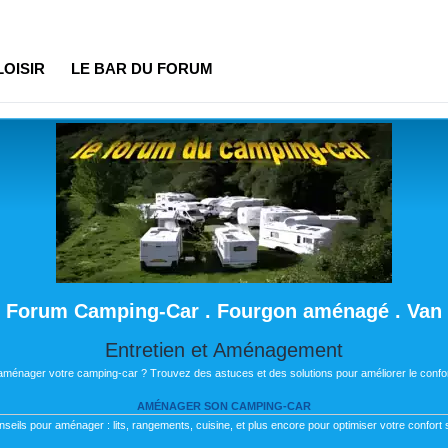
LOISIR
LE BAR DU FORUM
Forum Camping-Car . Fourgon aménagé . Van
Entretien et Aménagement
 aménager votre camping-car ? Trouvez des astuces et des solutions pour améliorer le confor
AMÉNAGER SON CAMPING-CAR
nseils pour aménager : lits, rangements, cuisine, et plus encore pour optimiser votre confort s