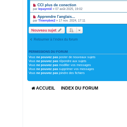
CCI plus de conection
par
lepayntié
»
07 août 2025, 19:02
Apprendre l'anglais...
par
Thierrybm2
»
17 nov. 2024, 17:11
Nouveau sujet
Retourner à l’index du forum
PERMISSIONS DU FORUM
Vous
ne pouvez pas
poster de nouveaux sujets
Vous
ne pouvez pas
répondre aux sujets
Vous
ne pouvez pas
modifier vos messages
Vous
ne pouvez pas
supprimer vos messages
Vous
ne pouvez pas
joindre des fichiers
ACCUEIL
INDEX DU FORUM