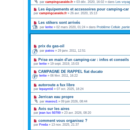
par
campingcaraide.fr
»
03 déc. 2020, 16:02
» dans
Les voya
Les équipements et accessoires pour camping-car
par
campingcaraide.fr
»
26 avr. 2020, 15:13
Les stikers sont arrivés
par
lerite
»
02 mars 2020, 01:24
» dans
Problème Cellule ,partie
SUJETS
prix du gas-oil
par
patou
»
29 janv. 2011, 12:51
Prise en main d'un camping-car : infos et conseils 
par
lerite
»
19 sept. 2019, 15:03
CAMPAGNE DE RAPPEL fiat ducato
par
lerite
»
06 févr. 2011, 16:22
autoroute a fux libre
par
lepayntié
»
07 oct. 2025, 18:24
Jerrican eau propre
par
maxou1
»
09 juin 2026, 08:44
Avis sur les aires
par
jean luc 50700
»
23 avr. 2026, 08:20
comment vous organisez ?
par
Freda
»
13 nov. 2025, 21:37