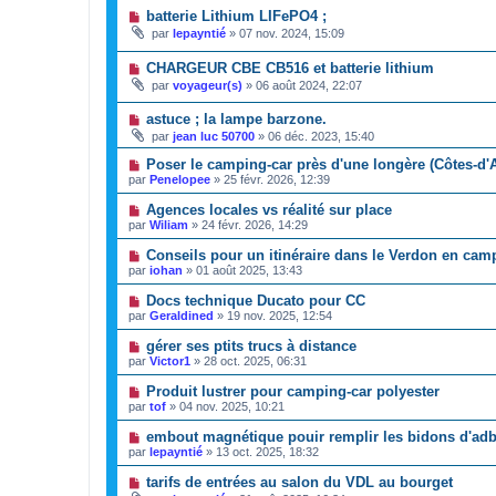
batterie Lithium LIFePO4 ;
par
lepayntié
»
07 nov. 2024, 15:09
CHARGEUR CBE CB516 et batterie lithium
par
voyageur(s)
»
06 août 2024, 22:07
astuce ; la lampe barzone.
par
jean luc 50700
»
06 déc. 2023, 15:40
Poser le camping-car près d'une longère (Côtes-d'
par
Penelopee
»
25 févr. 2026, 12:39
Agences locales vs réalité sur place
par
Wiliam
»
24 févr. 2026, 14:29
Conseils pour un itinéraire dans le Verdon en cam
par
iohan
»
01 août 2025, 13:43
Docs technique Ducato pour CC
par
Geraldined
»
19 nov. 2025, 12:54
gérer ses ptits trucs à distance
par
Victor1
»
28 oct. 2025, 06:31
Produit lustrer pour camping-car polyester
par
tof
»
04 nov. 2025, 10:21
embout magnétique pouir remplir les bidons d'ad
par
lepayntié
»
13 oct. 2025, 18:32
tarifs de entrées au salon du VDL au bourget