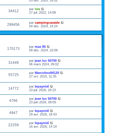
03 déc. 2020, 16:02
par
isis
34412
27 juil. 2022, 14:08
par
campingcaraide
299456
04 déc. 2024, 14:24
VUES
DERNIER MESSAGE
par
max 85
170173
09 déc. 2024, 10:09
par
jean luc 50700
31449
06 mars 2024, 09:02
par
Marcolino84120
55725
27 oct. 2015, 11:35
par
lepayntié
14772
10 juil. 2026, 18:23
par
jean luc 50700
4766
23 juin 2026, 09:05
par
lepayntié
4947
29 avr. 2026, 18:43
par
lepayntié
22259
16 avr. 2026, 14:19