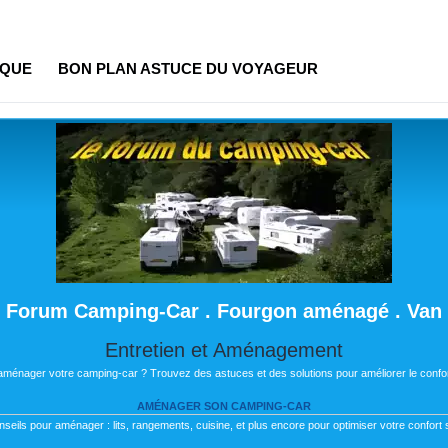
IQUE
BON PLAN ASTUCE DU VOYAGEUR
Forum Camping-Car . Fourgon aménagé . Van
Entretien et Aménagement
 aménager votre camping-car ? Trouvez des astuces et des solutions pour améliorer le confor
AMÉNAGER SON CAMPING-CAR
nseils pour aménager : lits, rangements, cuisine, et plus encore pour optimiser votre confort s