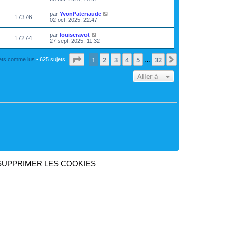
par
YvonPatenaude
17376
02 oct. 2025, 22:47
par
louiseravot
17274
27 sept. 2025, 11:32
Page
1
sur
32
1
2
3
4
5
32
Suivante
jets comme lus
• 625 sujets
…
Aller à
SUPPRIMER LES COOKIES
Heures au format
UTC+02:00