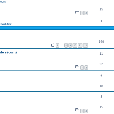
geurs
15
1
2
1
 habitable
RÉPONSES
169
1
8
9
10
11
12
…
de sécurité
11
22
1
2
6
10
3
15
1
2