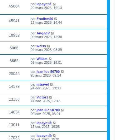
par
lepayntié
45064
29 mars 2026, 19:13
par
Fredbm50
45941
12 mars 2026, 14:44
par
AngeoV
18932
09 mars 2026, 12:30
par
weiss
6066
04 mars 2026, 08:39
par
Wiliam
6662
03 mars 2026, 16:01
par
jean luc 50700
20049
20 janv. 2026, 09:14
par
mtravel
14178
24 déc. 2025, 13:33
par
Victor1
13156
14 nov. 2025, 12:43
par
jean luc 50700
14034
09 nov. 2025, 08:01
par
lepayntié
13011
15 oct. 2025, 16:08
par
lepayntié
17032
08 oct. 2025, 15:01