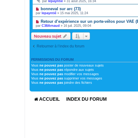
par
lepayntié
»
31 août 2025, 16:34
bonneval sur arc (73)
par
lepayntié
»
15 mai 2025, 11:24
Retour d’expérience sur un porte-vélos pour VAE 
par
C38Arnaud
»
16 juil. 2025, 09:04
Nouveau sujet
Retourner à l’index du forum
PERMISSIONS DU FORUM
Vous
ne pouvez pas
poster de nouveaux sujets
Vous
ne pouvez pas
répondre aux sujets
Vous
ne pouvez pas
modifier vos messages
Vous
ne pouvez pas
supprimer vos messages
Vous
ne pouvez pas
joindre des fichiers
ACCUEIL
INDEX DU FORUM