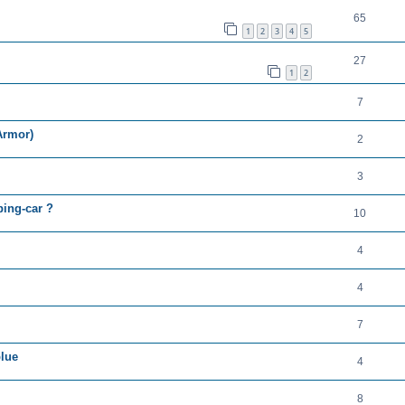
65
1
2
3
4
5
27
1
2
7
Armor)
2
3
ping-car ?
10
4
4
7
blue
4
8