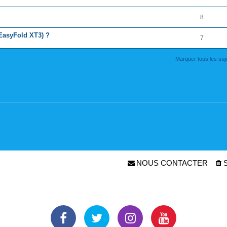
8
(EasyFold XT3) ?
7
Marquer tous les su
NOUS CONTACTER