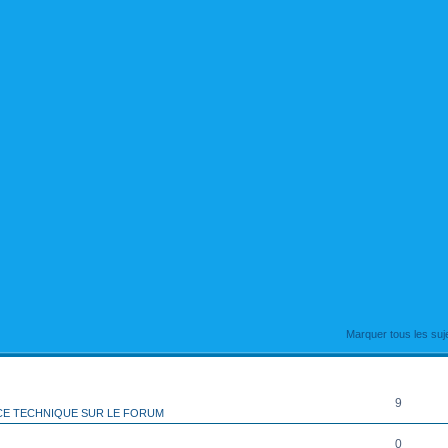
rcher
echerche avancée
Marquer tous les su
RÉPONSES
9
CE TECHNIQUE SUR LE FORUM
0