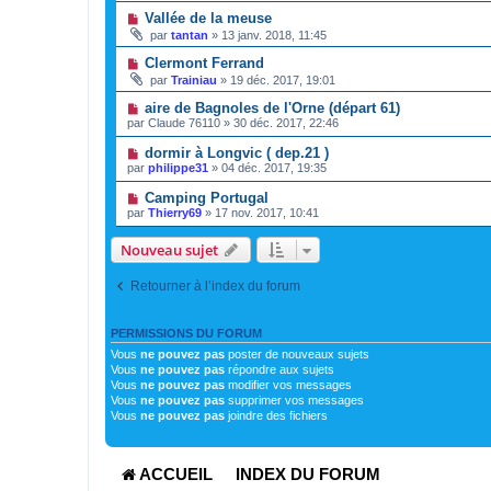
Vallée de la meuse
par
tantan
»
13 janv. 2018, 11:45
Clermont Ferrand
par
Trainiau
»
19 déc. 2017, 19:01
aire de Bagnoles de l'Orne (départ 61)
par
Claude 76110
»
30 déc. 2017, 22:46
dormir à Longvic ( dep.21 )
par
philippe31
»
04 déc. 2017, 19:35
Camping Portugal
par
Thierry69
»
17 nov. 2017, 10:41
Nouveau sujet
Retourner à l’index du forum
PERMISSIONS DU FORUM
Vous
ne pouvez pas
poster de nouveaux sujets
Vous
ne pouvez pas
répondre aux sujets
Vous
ne pouvez pas
modifier vos messages
Vous
ne pouvez pas
supprimer vos messages
Vous
ne pouvez pas
joindre des fichiers
ACCUEIL
INDEX DU FORUM