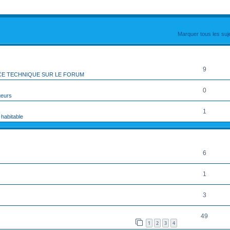
rcher
echerche avancée
Marquer tous les su
RÉPONSES
9
CE TECHNIQUE SUR LE FORUM
0
geurs
1
 habitable
RÉPONSES
6
1
3
49
1
2
3
4