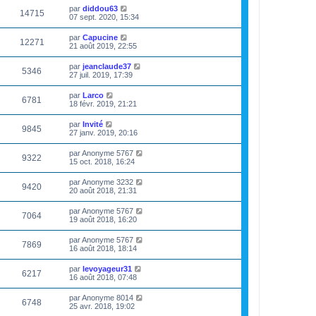
par
diddou63
14715
07 sept. 2020, 15:34
par
Capucine
12271
21 août 2019, 22:55
par
jeanclaude37
5346
27 juil. 2019, 17:39
par
Larco
6781
18 févr. 2019, 21:21
par
Invité
9845
27 janv. 2019, 20:16
par
Anonyme 5767
9322
15 oct. 2018, 16:24
par
Anonyme 3232
9420
20 août 2018, 21:31
par
Anonyme 5767
7064
19 août 2018, 16:20
par
Anonyme 5767
7869
16 août 2018, 18:14
par
levoyageur31
6217
16 août 2018, 07:48
par
Anonyme 8014
6748
25 avr. 2018, 19:02