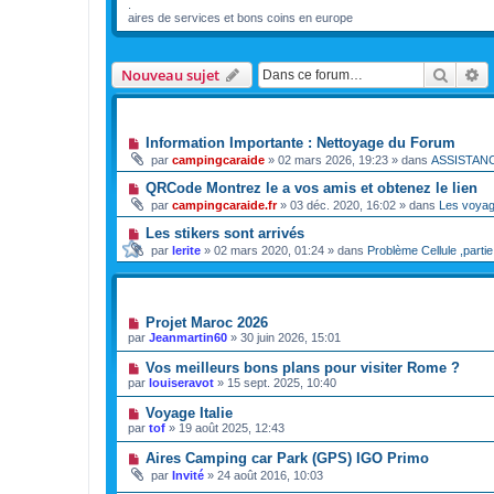
.
aires de services et bons coins en europe
Reche
R
Nouveau sujet
ANNONCES
Information Importante : Nettoyage du Forum
par
campingcaraide
»
02 mars 2026, 19:23
» dans
ASSISTAN
QRCode Montrez le a vos amis et obtenez le lien
par
campingcaraide.fr
»
03 déc. 2020, 16:02
» dans
Les voya
Les stikers sont arrivés
par
lerite
»
02 mars 2020, 01:24
» dans
Problème Cellule ,partie
SUJETS
Projet Maroc 2026
par
Jeanmartin60
»
30 juin 2026, 15:01
Vos meilleurs bons plans pour visiter Rome ?
par
louiseravot
»
15 sept. 2025, 10:40
Voyage Italie
par
tof
»
19 août 2025, 12:43
Aires Camping car Park (GPS) IGO Primo
par
Invité
»
24 août 2016, 10:03