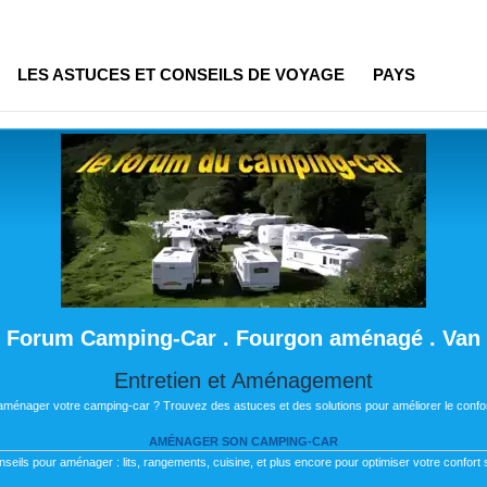
LES ASTUCES ET CONSEILS DE VOYAGE
PAYS
Forum Camping-Car . Fourgon aménagé . Van
Entretien et Aménagement
 aménager votre camping-car ? Trouvez des astuces et des solutions pour améliorer le confor
AMÉNAGER SON CAMPING-CAR
nseils pour aménager : lits, rangements, cuisine, et plus encore pour optimiser votre confort s