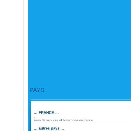
PAYS
FORUM
... FRANCE ...
.
aires de services et bons coins en france
... autres pays ...