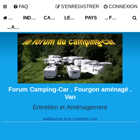
FAQ
S’ENREGISTRER
CONNEXION
ACCUEIL
INDEX DU FORUM
CARNET DE VOYAGE
LES ASTUCES ET CONSEILS DE VOYAGE
PAYS
... FRANCE ...
... ALSACE-LORRAINE ...
Forum Camping-Car . Fourgon aménagé .
Van
Entretien et Aménagement
AMÉNAGER SON CAMPING-CAR