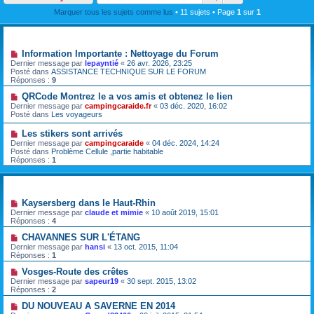
Marquer tous les sujets comme lus
• 11 sujets • Page
1
sur
1
Annonces
Information Importante : Nettoyage du Forum
Dernier message par
lepayntié
«
26 avr. 2026, 23:25
Posté dans
ASSISTANCE TECHNIQUE SUR LE FORUM
Réponses :
9
QRCode Montrez le a vos amis et obtenez le lien
Dernier message par
campingcaraide.fr
«
03 déc. 2020, 16:02
Posté dans
Les voyageurs
Les stikers sont arrivés
Dernier message par
campingcaraide
«
04 déc. 2024, 14:24
Posté dans
Problème Cellule ,partie habitable
Réponses :
1
Sujets
Kaysersberg dans le Haut-Rhin
Dernier message par
claude et mimie
«
10 août 2019, 15:01
Réponses :
4
CHAVANNES SUR L'ÉTANG
Dernier message par
hansi
«
13 oct. 2015, 11:04
Réponses :
1
Vosges-Route des crêtes
Dernier message par
sapeur19
«
30 sept. 2015, 13:02
Réponses :
2
DU NOUVEAU A SAVERNE EN 2014