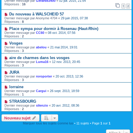
Dernier message par
Gerard83400
«
02 juil. 2015, 21:54
Réponses :
16
1
2
Du nouveau à WALSCHEID 57
Dernier message par
Anonyme 4704
«
29 juin 2015, 07:38
Réponses :
8
Place sympa pour dormir à Rosenau (Haut-Rhin)
Dernier message par
CC60
«
08 oct. 2014, 07:56
Réponses :
2
Vosges
Dernier message par
abelou
«
21 mai 2014, 19:01
Réponses :
3
aire de charmes dans les vosges
Dernier message par
Luma16
«
12 nov. 2013, 20:45
Réponses :
3
JURA
Dernier message par
roroporter
«
20 oct. 2013, 12:36
Réponses :
3
lorraine
Dernier message par
Cargui
«
26 sept. 2013, 18:59
Réponses :
1
STRASBOURG
Dernier message par
silenzio
«
20 avr. 2012, 08:36
Réponses :
2
Nouveau sujet
Marquer tous les sujets comme lus
• 11 sujets • Page
1
sur
1
Aller à