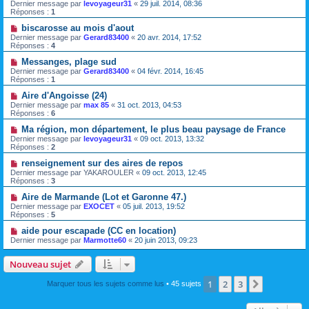
Dernier message par
levoyageur31
«
29 juil. 2014, 08:36
Réponses :
1
biscarosse au mois d'aout
Dernier message par
Gerard83400
«
20 avr. 2014, 17:52
Réponses :
4
Messanges, plage sud
Dernier message par
Gerard83400
«
04 févr. 2014, 16:45
Réponses :
1
Aire d'Angoisse (24)
Dernier message par
max 85
«
31 oct. 2013, 04:53
Réponses :
6
Ma région, mon département, le plus beau paysage de France
Dernier message par
levoyageur31
«
09 oct. 2013, 13:32
Réponses :
2
renseignement sur des aires de repos
Dernier message par
YAKAROULER
«
09 oct. 2013, 12:45
Réponses :
3
Aire de Marmande (Lot et Garonne 47.)
Dernier message par
EXOCET
«
05 juil. 2013, 19:52
Réponses :
5
aide pour escapade (CC en location)
Dernier message par
Marmotte60
«
20 juin 2013, 09:23
Nouveau sujet
1
2
3
Suivante
Marquer tous les sujets comme lus
• 45 sujets