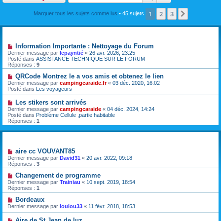
1
2
3
Suivante
Marquer tous les sujets comme lus
• 45 sujets
Annonces
Information Importante : Nettoyage du Forum
Dernier message par
lepayntié
«
26 avr. 2026, 23:25
Posté dans
ASSISTANCE TECHNIQUE SUR LE FORUM
Réponses :
9
QRCode Montrez le a vos amis et obtenez le lien
Dernier message par
campingcaraide.fr
«
03 déc. 2020, 16:02
Posté dans
Les voyageurs
Les stikers sont arrivés
Dernier message par
campingcaraide
«
04 déc. 2024, 14:24
Posté dans
Problème Cellule ,partie habitable
Réponses :
1
Sujets
aire cc VOUVANT85
Dernier message par
David31
«
20 avr. 2022, 09:18
Réponses :
3
Changement de programme
Dernier message par
Trainiau
«
10 sept. 2019, 18:54
Réponses :
1
Bordeaux
Dernier message par
loulou33
«
11 févr. 2018, 18:53
Aire de St Jean de luz