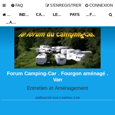
FAQ
S’ENREGISTRER
CONNEXION
ACCUEIL
INDEX DU FORUM
CARNET DE VOYAGE
LES ASTUCES ET CONSEILS DE VOYAGE
PAYS
... FRANCE ...
... AQUITAINE ...
Forum Camping-Car . Fourgon aménagé .
Van
Entretien et Aménagement
AMÉNAGER SON CAMPING-CAR