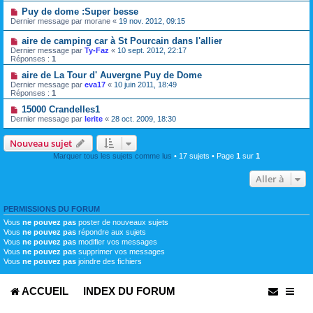
Puy de dome :Super besse
Dernier message par
morane
«
19 nov. 2012, 09:15
aire de camping car à St Pourcain dans l'allier
Dernier message par
Ty-Faz
«
10 sept. 2012, 22:17
Réponses :
1
aire de La Tour d' Auvergne Puy de Dome
Dernier message par
eva17
«
10 juin 2011, 18:49
Réponses :
1
15000 Crandelles1
Dernier message par
lerite
«
28 oct. 2009, 18:30
Nouveau sujet
Marquer tous les sujets comme lus
• 17 sujets • Page
1
sur
1
Aller à
PERMISSIONS DU FORUM
Vous
ne pouvez pas
poster de nouveaux sujets
Vous
ne pouvez pas
répondre aux sujets
Vous
ne pouvez pas
modifier vos messages
Vous
ne pouvez pas
supprimer vos messages
Vous
ne pouvez pas
joindre des fichiers
ACCUEIL
INDEX DU FORUM