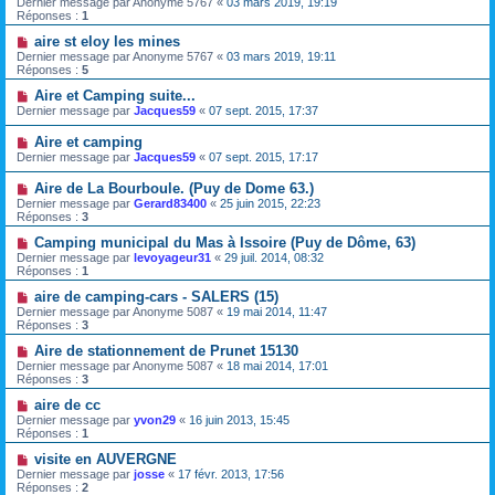
Dernier message par
Anonyme 5767
«
03 mars 2019, 19:19
Réponses :
1
aire st eloy les mines
Dernier message par
Anonyme 5767
«
03 mars 2019, 19:11
Réponses :
5
Aire et Camping suite...
Dernier message par
Jacques59
«
07 sept. 2015, 17:37
Aire et camping
Dernier message par
Jacques59
«
07 sept. 2015, 17:17
Aire de La Bourboule. (Puy de Dome 63.)
Dernier message par
Gerard83400
«
25 juin 2015, 22:23
Réponses :
3
Camping municipal du Mas à Issoire (Puy de Dôme, 63)
Dernier message par
levoyageur31
«
29 juil. 2014, 08:32
Réponses :
1
aire de camping-cars - SALERS (15)
Dernier message par
Anonyme 5087
«
19 mai 2014, 11:47
Réponses :
3
Aire de stationnement de Prunet 15130
Dernier message par
Anonyme 5087
«
18 mai 2014, 17:01
Réponses :
3
aire de cc
Dernier message par
yvon29
«
16 juin 2013, 15:45
Réponses :
1
visite en AUVERGNE
Dernier message par
josse
«
17 févr. 2013, 17:56
Réponses :
2