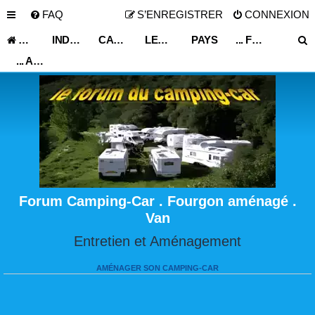
FAQ
S’ENREGISTRER
CONNEXION
ACCUEIL
INDEX DU FORUM
CARNET DE VOYAGE
LES ASTUCES ET CONSEILS DE VOYAGE
PAYS
... FRANCE ...
... AUVERGNE ...
Forum Camping-Car . Fourgon aménagé .
Van
Entretien et Aménagement
AMÉNAGER SON CAMPING-CAR