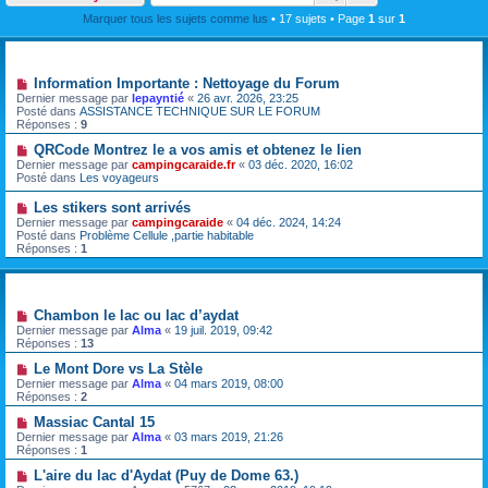
Marquer tous les sujets comme lus
• 17 sujets • Page
1
sur
1
Annonces
Information Importante : Nettoyage du Forum
Dernier message par
lepayntié
«
26 avr. 2026, 23:25
Posté dans
ASSISTANCE TECHNIQUE SUR LE FORUM
Réponses :
9
QRCode Montrez le a vos amis et obtenez le lien
Dernier message par
campingcaraide.fr
«
03 déc. 2020, 16:02
Posté dans
Les voyageurs
Les stikers sont arrivés
Dernier message par
campingcaraide
«
04 déc. 2024, 14:24
Posté dans
Problème Cellule ,partie habitable
Réponses :
1
Sujets
Chambon le lac ou lac d’aydat
Dernier message par
Alma
«
19 juil. 2019, 09:42
Réponses :
13
Le Mont Dore vs La Stèle
Dernier message par
Alma
«
04 mars 2019, 08:00
Réponses :
2
Massiac Cantal 15
Dernier message par
Alma
«
03 mars 2019, 21:26
Réponses :
1
L'aire du lac d'Aydat (Puy de Dome 63.)