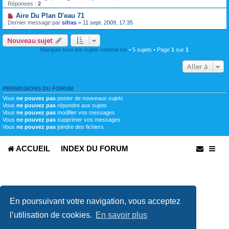
Réponses :
2
Aire Du Plan D'eau 71
Dernier message par
sifras
«
11 sept. 2009, 17:35
Nouveau sujet
Marquer tous les sujets comme lus
• 5 sujets • Page
1
sur
1
Aller à
PERMISSIONS DU FORUM
Vous
ne pouvez pas
poster de nouveaux sujets
Vous
ne pouvez pas
répondre aux sujets
Vous
ne pouvez pas
modifier vos messages
Vous
ne pouvez pas
supprimer vos messages
Vous
ne pouvez pas
joindre des fichiers
ACCUEIL
INDEX DU FORUM
En poursuivant votre navigation, vous acceptez
l’utilisation de cookies.
En savoir plus
Développé par
phpBB
® Forum Software © phpBB Limited