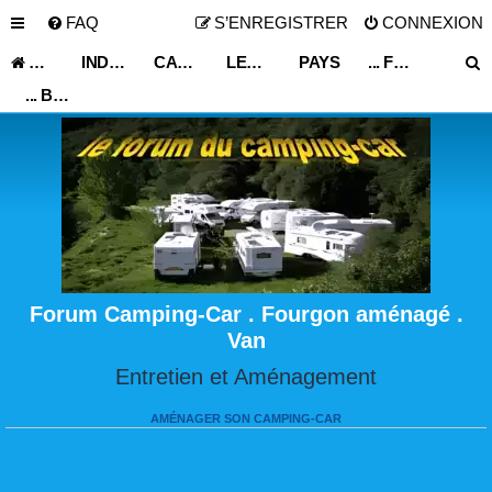
FAQ
S’ENREGISTRER
CONNEXION
ACCUEIL
INDEX DU FORUM
CARNET DE VOYAGE
LES ASTUCES ET CONSEILS DE VOYAGE
PAYS
... FRANCE ...
... BOURGOGNE ...
Forum Camping-Car . Fourgon aménagé .
Van
Entretien et Aménagement
AMÉNAGER SON CAMPING-CAR