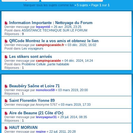
Marquer tous les sujets comme lus
• 5 sujets • Page
1
sur
1
Annonces
Information Importante : Nettoyage du Forum
Dernier message par
lepayntié
«
26 avr. 2026, 23:25
Posté dans
ASSISTANCE TECHNIQUE SUR LE FORUM
Réponses :
9
QRCode Montrez le a vos amis et obtenez le lien
Dernier message par
campingcaraide.fr
«
03 déc. 2020, 16:02
Posté dans
Les voyageurs
Les stikers sont arrivés
Dernier message par
campingcaraide
«
04 déc. 2024, 14:24
Posté dans
Problème Cellule ,partie habitable
Réponses :
1
Sujets
Beaubéry Saône et Loire 71
Dernier message par
nonoloco59
«
03 mars 2019, 20:00
Réponses :
1
Saint Florentin Yonne 89
Dernier message par
Anonyme 5767
«
03 mars 2019, 17:33
Aire de Beaune (21 Côte d'Or)
Dernier message par
levoyageur31
«
29 juil. 2014, 08:35
Réponses :
1
HAUT MORVAN
Dernier message par
regine
«
22 juil. 2011, 20:28